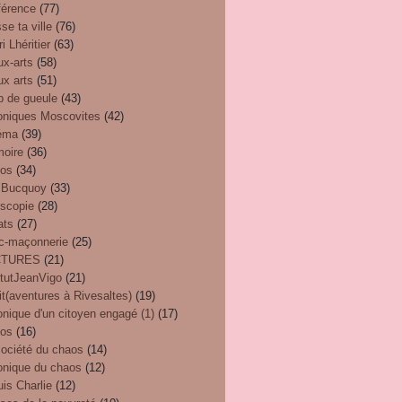
férence
(77)
se ta ville
(76)
i Lhéritier
(63)
ux-arts
(58)
ux arts
(51)
p de gueule
(43)
oniques Moscovites
(42)
éma
(39)
oire
(36)
éos
(34)
 Bucquoy
(33)
oscopie
(28)
ats
(27)
nc-maçonnerie
(25)
CTURES
(21)
itutJeanVigo
(21)
t(aventures à Rivesaltes)
(19)
nique d'un citoyen engagé (1)
(17)
eos
(16)
société du chaos
(14)
onique du chaos
(12)
uis Charlie
(12)