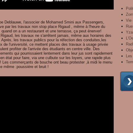
Poli
Zom
Vie 
ppe Deblauwe, l'associer de Mohamed Smini aux Passengers,
Rue
rve par les travaux non stop place Rigaud , même à l'heure du
 quand on a un restaurant et une terrasse, ça peut énerver!
Yza
 Rigaud, les travaux ne s'arrêtent jamais, même aux horaires des
L'Oe
 Après, les travaux publics pour la réfection des conduites,les
Radi
x de l'université, ce mettent places des travaux à usage privée
ulent profiter de l'arrivée des étudiants en centre ville. Des
Obje
tements qui pourrissaient lentement dans leur jus sont rapidement
Les 
en état pour faire, via une culbute sur les loyers, une rapide plus
Tem
 ! Les commerçants de bouche ont beau protester ,à midi le menu
le même :poussiére et bruit !