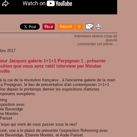
Repost
0
blished by L'archipel contre-attaque !
-
dans
interviews
videos
coup de
gueule
commenter cet article
…
obre 2017
eur Jacques galerie 1+1+1 Perpignan 1 , présente
osition que vous avez raté! interview par Nicolas
ville
à la rue de la révolution française , à l'ancienne galerie de la main
 à Perpignan, le lieu de présentation d'art contemporain 1+1+1
ne depuis le printemps dernier les expositions d'artistes
mporains européens.
ming
xposition avec
ele Beveridge
ne Montès
Pariset
l'expo qui vient de vous passer sous le nez!
une, une a le plaisir de présenter l’exposition Rehoming avec
ele Beveridge, Etienne Montès, et Aude Pariset.