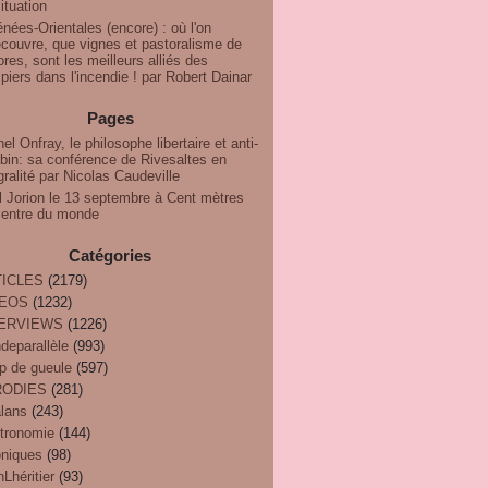
ituation
nées-Orientales (encore) : où l'on
couvre, que vignes et pastoralisme de
res, sont les meilleurs alliés des
iers dans l'incendie ! par Robert Dainar
Pages
el Onfray, le philosophe libertaire et anti-
bin: sa conférence de Rivesaltes en
gralité par Nicolas Caudeville
l Jorion le 13 septembre à Cent mètres
centre du monde
Catégories
ICLES
(2179)
DEOS
(1232)
TERVIEWS
(1226)
deparallèle
(993)
p de gueule
(597)
RODIES
(281)
alans
(243)
tronomie
(144)
oniques
(98)
Lhéritier
(93)