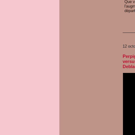
Que v
l'aug
dépar
12 oct
Perpig
versu
Debla