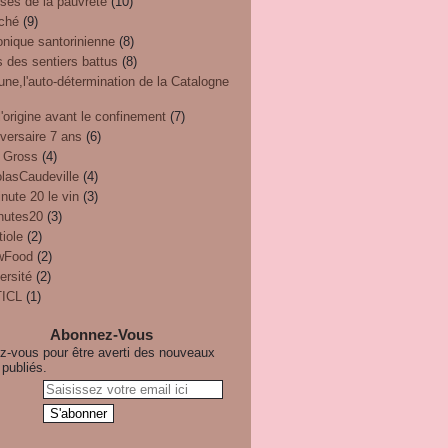
ses de la pauvreté
(10)
ché
(9)
onique santorinienne
(8)
 des sentiers battus
(8)
une,l'auto-détermination de la Catalogne
'origine avant le confinement
(7)
versaire 7 ans
(6)
 Gross
(4)
olasCaudeville
(4)
nute 20 le vin
(3)
nutes20
(3)
iole
(2)
wFood
(2)
ersité
(2)
ICL
(1)
Abonnez-Vous
-vous pour être averti des nouveaux
 publiés.