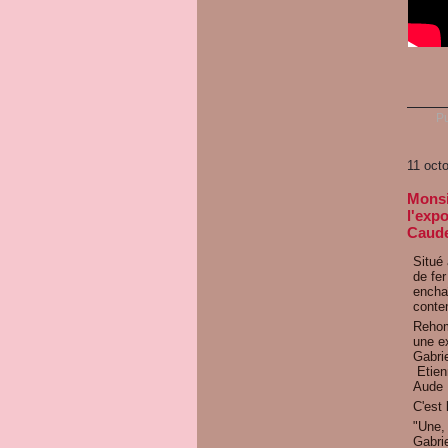
Pu
11 oct
Monsi
l'exp
Caude
Situé 
de fer
enchaî
conte
Reho
une e
Gabri
Etien
Aude 
C'est 
"Une, 
Gabri