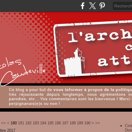
100
110
120
130
140
150
160
170
200
300
<<
<
180
181
182
183
184
185
186
187
188
189
190
>
>>
Cin
Don
obre 2017