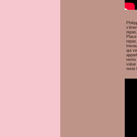
Phili
s'éne
repas,
Place
repas.
travau
qui ve
appar
remis 
value
reste 