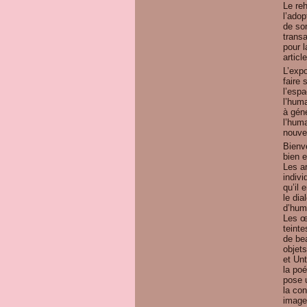
Le re
l’ado
de son
transa
pour 
artic
L’expo
faire
l’espa
l’huma
à gén
l’hum
nouve
Bienve
bien e
Les ar
indivi
qu’il
le dia
d’huma
Les œ
teint
de be
objets
et Unt
la poé
pose 
la con
image