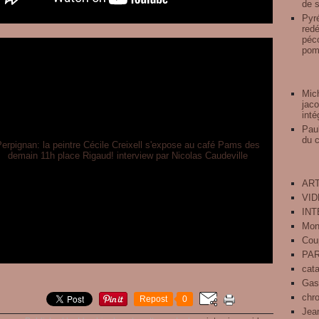
de s
Pyré
redé
péco
pomp
Mich
jaco
inté
Pau
du 
ART
VI
IN
Mon
Cou
PA
cat
Gas
chr
Repost
0
Jean