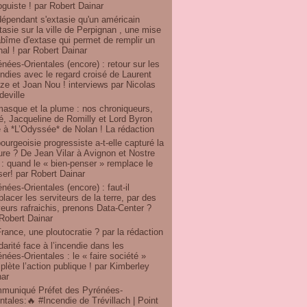
oguiste ! par Robert Dainar
dépendant s'extasie qu'un américain
tasie sur la ville de Perpignan , une mise
bîme d'extase qui permet de remplir un
nal ! par Robert Dainar
nées-Orientales (encore) : retour sur les
ndies avec le regard croisé de Laurent
e et Joan Nou ! interviews par Nicolas
eville
masque et la plume : nos chroniqueurs,
ré, Jacqueline de Romilly et Lord Byron
 à *L’Odyssée* de Nolan ! La rédaction
ourgeoisie progressiste a-t-elle capturé la
ure ? De Jean Vilar à Avignon et Nostre
: quand le « bien-penser » remplace le
er! par Robert Dainar
nées-Orientales (encore) : faut-il
lacer les serviteurs de la terre, par des
eurs rafraichis, prenons Data-Center ?
Robert Dainar
rance, une ploutocratie ? par la rédaction
darité face à l’incendie dans les
nées-Orientales : le « faire société »
lète l’action publique ! par Kimberley
nar
muniqué Préfet des Pyrénées-
ntales:🔥 #Incendie de Trévillach | Point