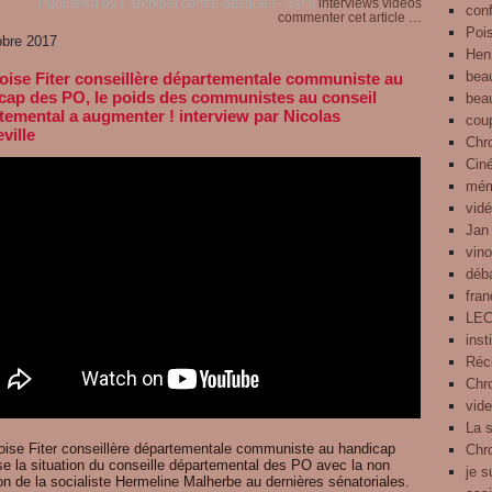
Published by L'archipel contre-attaque !
-
dans
interviews
videos
con
commenter cet article
…
Pois
obre 2017
Henr
bea
oise Fiter conseillère départementale communiste au
cap des PO, le poids des communistes au conseil
bea
temental a augmenter ! interview par Nicolas
cou
ville
Chr
Cin
mém
vid
Jan
vin
déb
fra
LE
inst
Réci
Chro
vid
La 
oise Fiter conseillère départementale communiste au handicap
Chr
se la situation du conseille départemental des PO avec la non
je s
on de la socialiste Hermeline Malherbe au dernières sénatoriales.