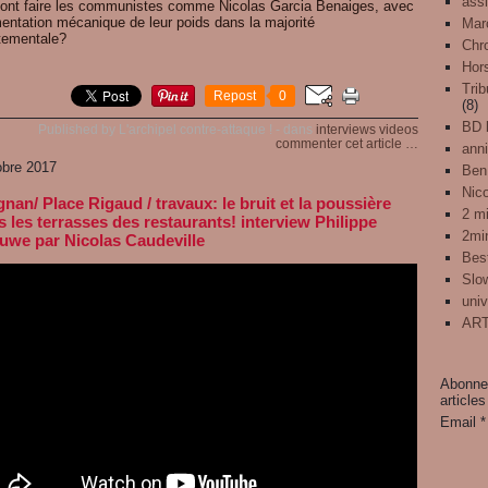
assi
ont faire les communistes comme Nicolas Garcia Benaiges, avec
mentation mécanique de leur poids dans la majorité
Mar
tementale?
Chr
Hors
Trib
Repost
0
(8)
BD l
Published by L'archipel contre-attaque !
-
dans
interviews
videos
commenter cet article
…
anni
obre 2017
Ben
Nic
nan/ Place Rigaud / travaux: le bruit et la poussière
2 mi
s les terrasses des restaurants! interview Philippe
2mi
uwe par Nicolas Caudeville
Best
Slo
univ
ART
Abonnez
articles
Email