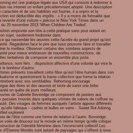
homing est une pratique légale aux USA qui consiste à redonner à
ption via internet un enfant précédemment adopté. Une description
 caractère et de ses habilités est fournie, il a unprix et la
ction est déductible des impôts : « Il y a moins de formalité que
la revente d’une voiture » précise le New York Times dans un
le du 20 novembre 2013 ‘When Children Are Traded’.
sition emprunte son titre à cette pratique sans pour autant en
 son sujet, seulement fredonner dans
ce qui rassemble les œuvres cette facette du grand projet qu’est
nité. Regarderen face le pire que nous pouvons faire et travailler
érer le meilleur. Observer certains des sombres aspects de
anité pour mieux embrasser de nouvelles constructions, de
lles tentatives de composer un ensemble plus juste.
illance, nom fém. : disposition affective d’une volonté qui vise le
t le bonheur d’autrui.
tistes présents travaillent cette fibre qu’est l’être humain dans son
dualisme et questionnent la trame collective que forme la relation
 entretient avec ses semblables. Rehoming encourage
logue des êtres et des œuvres et tente de saisir une bribe
nité en quête de jours meilleurs.
uvres de Gabriele Beveridge se composent de posters aux
es passées trouvés dans quelques vitrines de salons de coiffure ou
auté. Des visages de femmes auxquels l’artiste appose différents
 qu’elle fabrique – cadres et bulles en verre -. Sweet Rot Adoring
itled explorent
sie de l’être comme une forme de relation à l’autre. Beveridge
un voile de douceur sur le monde en même temps qu’elle critique
struction de l’identité féminine dans l’inconscient collectif.Les
s d’Etienne Montès sont autant de paysages qui s’offrent à nous.