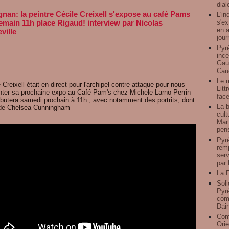
dial
gnan: la peintre Cécile Creixell s'expose au café Pams
L'in
s'ex
emain 11h place Rigaud! interview par Nicolas
en a
ville
jour
Pyré
ince
Gauz
Caud
Le 
 Creixell était en direct pour l'archipel contre attaque pour nous
Litt
nter sa prochaine expo au Café Pam's chez Michele Larno Perrin
face
ébutera samedi prochain à 11h , avec notamment des portrits, dont
La b
 de Chelsea Cunningham
cult
Mar 
pens
Pyré
remp
serv
par 
La F
Soli
Pyré
comp
Dai
Com
Orie