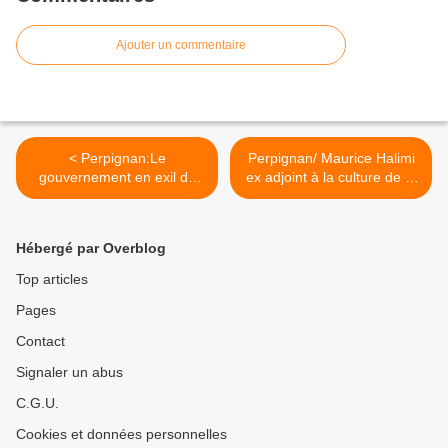
Ajouter un commentaire
< Perpignan:Le
Perpignan/ Maurice Halimi
gouvernement en exil de
ex adjoint à la culture de la
catalan de Carles
ville :Cette équipe a tué
Puigdemont jouera dans la
toute la construction
prochaine saison de 'game
culturelle de l'équipe
Hébergé par Overblog
of thrones' au théâtre
municipale précédente!
municipal! par Nicolas
interview par Nicolas
Top articles
Caudeville
Caudeville >
Pages
Contact
Signaler un abus
C.G.U.
Cookies et données personnelles