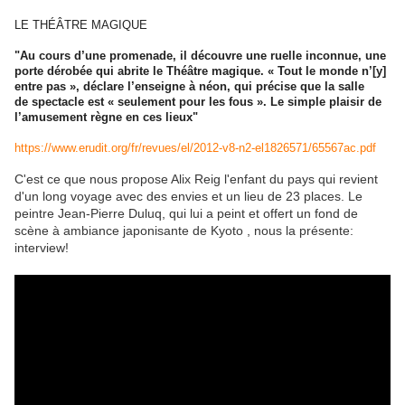
LE THÉÂTRE MAGIQUE
"Au cours d’une promenade, il découvre une ruelle inconnue, une
porte dérobée qui abrite le Théâtre magique. « Tout le monde n’[y]
entre pas », déclare l’enseigne à néon, qui précise que la salle
de spectacle est « seulement pour les fous ». Le simple plaisir de
l’amusement règne en ces lieux"
https://www.erudit.org/fr/revues/el/2012-v8-n2-el1826571/65567ac.pdf
C'est ce que nous propose Alix Reig l'enfant du pays qui revient
d'un long voyage avec des envies et un lieu de 23 places. Le
peintre Jean-Pierre Duluq, qui lui a peint et offert un fond de
scène à ambiance japonisante de Kyoto , nous la présente:
interview!