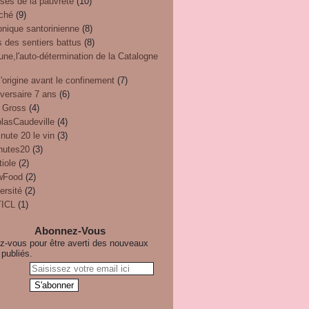
ses de la pauvreté
(10)
ché
(9)
onique santorinienne
(8)
 des sentiers battus
(8)
une,l'auto-détermination de la Catalogne
'origine avant le confinement
(7)
versaire 7 ans
(6)
 Gross
(4)
olasCaudeville
(4)
nute 20 le vin
(3)
nutes20
(3)
iole
(2)
wFood
(2)
ersité
(2)
ICL
(1)
Abonnez-Vous
-vous pour être averti des nouveaux
 publiés.