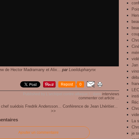
con
Pois
Henr
bea
bea
cou
Chr
Cin
mém
vid
Jan
iew de Hector Madramany et Alix...
par
Loeildupharynx
vin
déb
fra
Repost
0
LE
Published by L'archipel contre-attaque !
-
dans
interviews
inst
commenter cet article
…
Réci
 chef suédois Fredrik Andersson...
Conférence de Jean Lhéritier...
Chro
>>
vid
entaires
La 
Chr
Ajouter un commentaire
je s