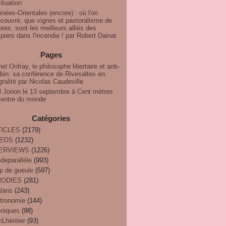
ituation
nées-Orientales (encore) : où l'on
couvre, que vignes et pastoralisme de
res, sont les meilleurs alliés des
iers dans l'incendie ! par Robert Dainar
Pages
el Onfray, le philosophe libertaire et anti-
bin: sa conférence de Rivesaltes en
gralité par Nicolas Caudeville
l Jorion le 13 septembre à Cent mètres
centre du monde
Catégories
ICLES
(2179)
DEOS
(1232)
TERVIEWS
(1226)
deparallèle
(993)
p de gueule
(597)
RODIES
(281)
alans
(243)
tronomie
(144)
oniques
(98)
Lhéritier
(93)