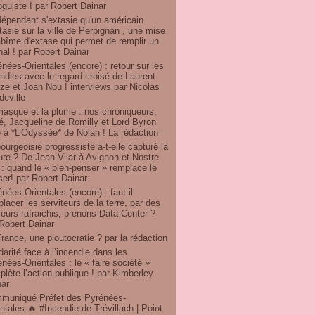
oguiste ! par Robert Dainar
dépendant s'extasie qu'un américain
tasie sur la ville de Perpignan , une mise
bîme d'extase qui permet de remplir un
nal ! par Robert Dainar
nées-Orientales (encore) : retour sur les
ndies avec le regard croisé de Laurent
e et Joan Nou ! interviews par Nicolas
eville
masque et la plume : nos chroniqueurs,
ré, Jacqueline de Romilly et Lord Byron
 à *L’Odyssée* de Nolan ! La rédaction
ourgeoisie progressiste a-t-elle capturé la
ure ? De Jean Vilar à Avignon et Nostre
: quand le « bien-penser » remplace le
er! par Robert Dainar
nées-Orientales (encore) : faut-il
lacer les serviteurs de la terre, par des
eurs rafraichis, prenons Data-Center ?
Robert Dainar
rance, une ploutocratie ? par la rédaction
darité face à l’incendie dans les
nées-Orientales : le « faire société »
lète l’action publique ! par Kimberley
nar
muniqué Préfet des Pyrénées-
ntales:🔥 #Incendie de Trévillach | Point