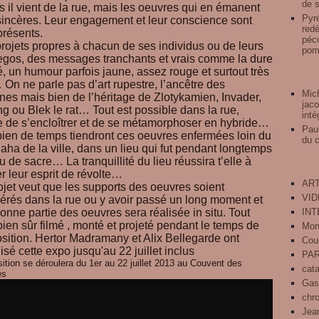
de s
s il vient de la rue, mais les oeuvres qui en émanent
Pyré
sincères. Leur engagement et leur conscience sont
redé
résents.
péco
rojets propres à chacun de ses individus ou de leurs
pomp
 egos, des messages tranchants et vrais comme la dure
té, un humour parfois jaune, assez rouge et surtout très
 On ne parle pas d’art rupestre, l’ancêtre des
Mich
nes mais bien de l’héritage de Zlotykamien, Invader,
jaco
ng ou Blek le rat… Tout est possible dans la rue,
inté
de s’encloîtrer et de se métamorphoser en hybride…
Pau
en de temps tiendront ces oeuvres enfermées loin du
du 
aha de la ville, dans un lieu qui fut pendant longtemps
u de sacre… La tranquillité du lieu réussira t’elle à
r leur esprit de révolte…
ART
ojet veut que les supports des oeuvres soient
VI
érés dans la rue ou y avoir passé un long moment et
onne partie des oeuvres sera réalisée in situ. Tout
IN
bien sûr filmé , monté et projeté pendant le temps de
Mon
osition. Hertor Madramany et Alix Bellegarde ont
Cou
isé cette expo jusqu'au 22 juillet inclus
PA
sition se déroulera du 1er au 22 juillet 2013 au Couvent des
cat
es
Gas
chr
Jean