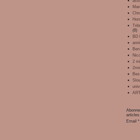
assi
Mar
Chr
Hors
Trib
(8)
BD l
anni
Ben
Nic
2 mi
2mi
Best
Slo
univ
ART
Abonnez
articles
Email