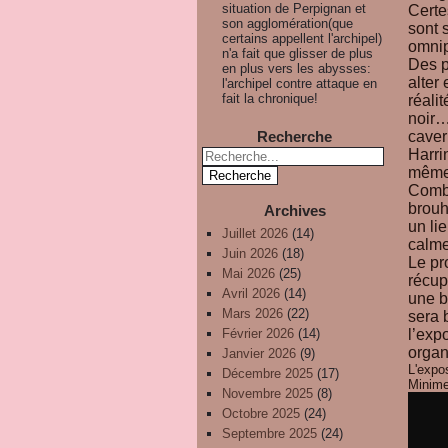
situation de Perpignan et
Certe
son agglomération(que
sont 
certains appellent l'archipel)
omnip
n'a fait que glisser de plus
Des p
en plus vers les abysses:
alter
l'archipel contre attaque en
fait la chronique!
réali
noir…
caver
Recherche
Harri
même 
Combi
brouh
Archives
un lie
Juillet 2026
(14)
calme
Juin 2026
(18)
Le pr
Mai 2026
(25)
récup
Avril 2026
(14)
une b
Mars 2026
(22)
sera 
l’exp
Février 2026
(14)
organ
Janvier 2026
(9)
L'expo
Décembre 2025
(17)
Minim
Novembre 2025
(8)
Octobre 2025
(24)
Septembre 2025
(24)