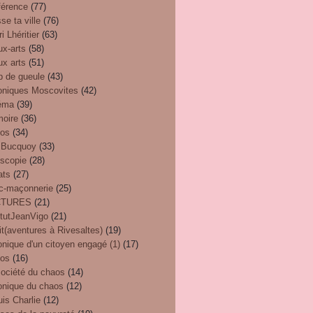
férence
(77)
se ta ville
(76)
i Lhéritier
(63)
ux-arts
(58)
ux arts
(51)
p de gueule
(43)
oniques Moscovites
(42)
éma
(39)
oire
(36)
éos
(34)
 Bucquoy
(33)
oscopie
(28)
ats
(27)
nc-maçonnerie
(25)
CTURES
(21)
itutJeanVigo
(21)
t(aventures à Rivesaltes)
(19)
nique d'un citoyen engagé (1)
(17)
eos
(16)
société du chaos
(14)
onique du chaos
(12)
uis Charlie
(12)