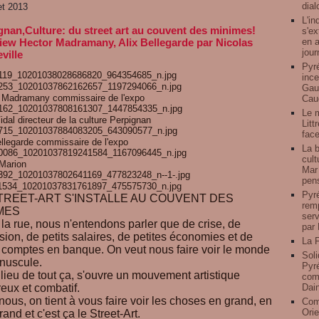
dial
let 2013
L'in
gnan,Culture: du street art au couvent des minimes!
s'ex
en a
view Hector Madramany, Alix Bellegarde par Nicolas
jour
ville
Pyré
ince
Gauz
 Madramany commissaire de l'expo
Caud
Le 
idal directeur de la culture Perpignan
Litt
face
ellegarde commissaire de l'expo
La b
cult
 Marion
Mar 
pens
Pyré
TREET-ART S'INSTALLE AU COUVENT DES
remp
MES
serv
la rue, nous n'entendons parler que de crise, de
par 
sion, de petits salaires, de petites économies et de
La F
s comptes en banque. On veut nous faire voir le monde
Soli
nuscule.
Pyré
lieu de tout ça, s'ouvre un mouvement artistique
comp
eux et combatif.
Dai
nous, on tient à vous faire voir les choses en grand, en
Com
Orie
rand et c'est ça le Street-Art.