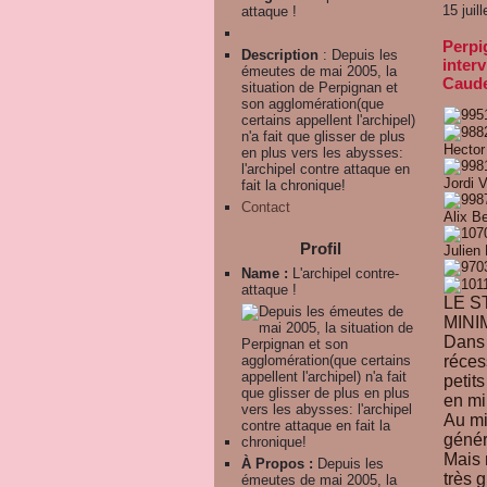
15 juil
attaque !
Perpi
Description
: Depuis les
inter
émeutes de mai 2005, la
Caude
situation de Perpignan et
son agglomération(que
certains appellent l'archipel)
n'a fait que glisser de plus
Hector
en plus vers les abysses:
l'archipel contre attaque en
Jordi V
fait la chronique!
Contact
Alix B
Profil
Julien
Name :
L'archipel contre-
attaque !
LE S
MINI
Dans 
réces
petit
en mi
Au mi
génér
Mais 
À Propos :
Depuis les
très g
émeutes de mai 2005, la