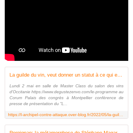
La guilde du vin, veut donner un statut à ce qui est plus une culture, qu'un alcool ! interview Alain Pottier et Christophe Czekaj aux Caves du Roussillon par Nicolas Caudeville - L'archipel contre-attaque !
Lundi 2 mai en salle de Master Class du salon des vins
d'Occitanie https://www.degustezenvo.com/le-programme au
Corum Palais des congrès à Montpellier conférence de
presse de présentation du "L...
https://l-archipel-contre-attaque.over-blog.fr/2022/05/la-guilde-du-vin-veut-donner-un-statut-a-ce-qui-plus-une-culture-qu-un-alcool-interview-alain-pottier-et-christophe-czekaj-aux-caves-du-roussillon-par-nicolas-caudeville.html
Perpignan: la métamorphose de Stéphane Magarelli en livre de la philosophie à la poésie! interview par Nicolas Caudeville - L'archipel contre-attaque !