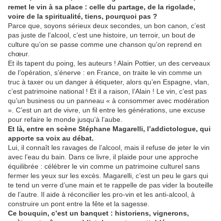
remet le vin à sa place : celle du partage, de la rigolade,
voire de la spiritualité, tiens, pourquoi pas ?
Parce que, soyons sérieux deux secondes, un bon canon, c’est
pas juste de l’alcool, c’est une histoire, un terroir, un bout de
culture qu’on se passe comme une chanson qu’on reprend en
chœur.
Et ils tapent du poing, les auteurs ! Alain Pottier, un des cerveaux
de l’opération, s’énerve : en France, on traite le vin comme un
truc à taxer ou un danger à étiqueter, alors qu’en Espagne, vlan,
c’est patrimoine national ! Et il a raison, l’Alain ! Le vin, c’est pas
qu’un business ou un panneau « à consommer avec modération
». C’est un art de vivre, un fil entre les générations, une excuse
pour refaire le monde jusqu’à l’aube.
Et là, entre en scène Stéphane Magarelli, l’addictologue, qui
apporte sa voix au débat.
Lui, il connaît les ravages de l’alcool, mais il refuse de jeter le vin
avec l’eau du bain. Dans ce livre, il plaide pour une approche
équilibrée : célébrer le vin comme un patrimoine culturel sans
fermer les yeux sur les excès. Magarelli, c’est un peu le gars qui
te tend un verre d’une main et te rappelle de pas vider la bouteille
de l’autre. Il aide à réconcilier les pro-vin et les anti-alcool, à
construire un pont entre la fête et la sagesse.
Ce bouquin, c’est un banquet : historiens, vignerons,