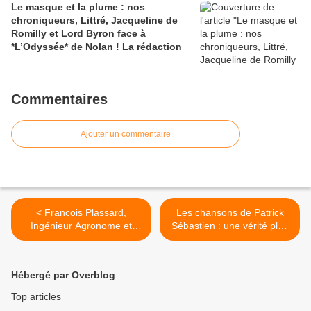
Le masque et la plume : nos
chroniqueurs, Littré, Jacqueline de
Romilly et Lord Byron face à
*L’Odyssée* de Nolan ! La rédaction
Commentaires
Ajouter un commentaire
< Francois Plassard,
Les chansons de Patrick
Ingénieur Agronome et
Sébastien : une vérité plus
Pionnier des Cultures
sincère que les discours
Marines, cultiver les côtes
politiques ? par Kimberley
catalanes! interview par
Dainar >
Hébergé par Overblog
Nicolas Caudeville
Top articles