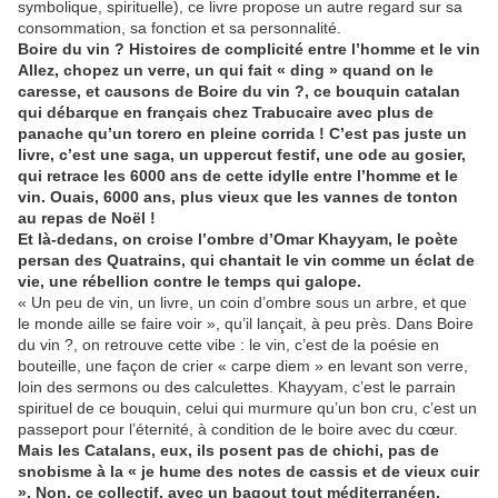
symbolique, spirituelle), ce livre propose un autre regard sur sa
consommation, sa fonction et sa personnalité.
Boire du vin ? Histoires de complicité entre l’homme et le vin
Allez, chopez un verre, un qui fait « ding » quand on le
caresse, et causons de Boire du vin ?, ce bouquin catalan
qui débarque en français chez Trabucaire avec plus de
panache qu’un torero en pleine corrida ! C’est pas juste un
livre, c’est une saga, un uppercut festif, une ode au gosier,
qui retrace les 6000 ans de cette idylle entre l’homme et le
vin. Ouais, 6000 ans, plus vieux que les vannes de tonton
au repas de Noël !
Et là-dedans, on croise l’ombre d’Omar Khayyam, le poète
persan des Quatrains, qui chantait le vin comme un éclat de
vie, une rébellion contre le temps qui galope.
« Un peu de vin, un livre, un coin d’ombre sous un arbre, et que
le monde aille se faire voir », qu’il lançait, à peu près. Dans Boire
du vin ?, on retrouve cette vibe : le vin, c’est de la poésie en
bouteille, une façon de crier « carpe diem » en levant son verre,
loin des sermons ou des calculettes. Khayyam, c’est le parrain
spirituel de ce bouquin, celui qui murmure qu’un bon cru, c’est un
passeport pour l’éternité, à condition de le boire avec du cœur.
Mais les Catalans, eux, ils posent pas de chichi, pas de
snobisme à la « je hume des notes de cassis et de vieux cuir
». Non, ce collectif, avec un bagout tout méditerranéen,