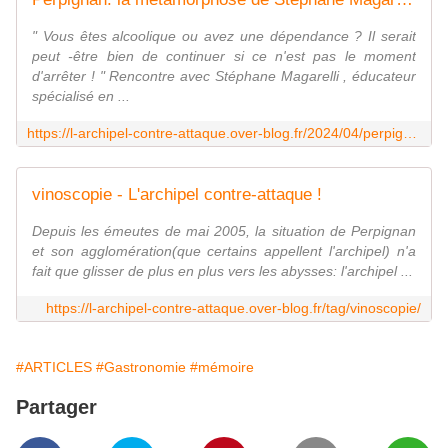
" Vous êtes alcoolique ou avez une dépendance ? Il serait
peut -être bien de continuer si ce n'est pas le moment
d'arrêter ! " Rencontre avec Stéphane Magarelli , éducateur
spécialisé en ...
https://l-archipel-contre-attaque.over-blog.fr/2024/04/perpignan-la-metamorphose-de-stephane-magarelli-en-livre-de-la-philosophie-a-la-poesie-interview-par-nicolas-caudeville.html
vinoscopie - L'archipel contre-attaque !
Depuis les émeutes de mai 2005, la situation de Perpignan
et son agglomération(que certains appellent l'archipel) n'a
fait que glisser de plus en plus vers les abysses: l'archipel ...
https://l-archipel-contre-attaque.over-blog.fr/tag/vinoscopie/
#ARTICLES
#Gastronomie
#mémoire
Partager