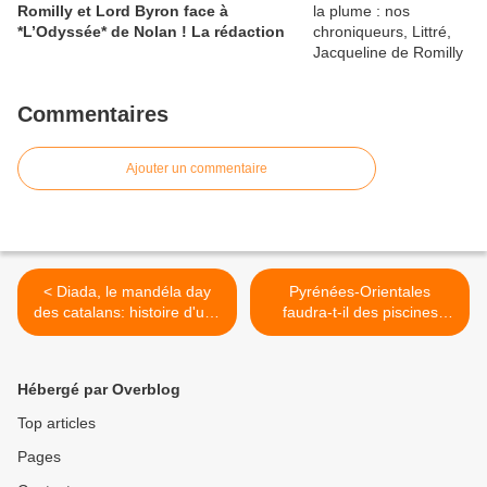
Romilly et Lord Byron face à
*L’Odyssée* de Nolan ! La rédaction
Commentaires
Ajouter un commentaire
< Diada, le mandéla day
Pyrénées-Orientales
des catalans: histoire d'une
faudra-t-il des piscines
identité 2 regards Esteve
d'eau de mer pour
Vaills et Marie Costa !
économiser l'eau douce?
interviews par Nicolas
Réflexions sur l'histoire d'O!
Hébergé par Overblog
Caudeville
interview Jérôme Bolte par
Nicolas Caudeville >
Top articles
Pages