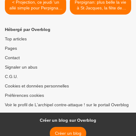
< Projection, ce jeudi 'un
Perpignan: plus belle la vie
allé simple pour Perpignan'
à St Jacques, la fête des
documentaire de Bertrand
voisins entre gitans et
Schmit au Castillet les
payous! interview David
#assisesdelapauvreté! par
Tranchecoste, Nick
Hébergé par Overblog
Nicolas Caudeville
Giménez, Philippe Bringel
par Nicolas Caudeville >
Top articles
Pages
Contact
Signaler un abus
C.G.U.
Cookies et données personnelles
Préférences cookies
Voir le profil de L'archipel contre-attaque ! sur le portail Overblog
Créer un blog sur Overblog
Créer un blog