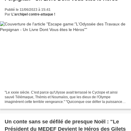
Publié le 11/06/2023 à 15:41
Par
L'archipel contre-attaque !
"Le xxxie siècle. C'est parce qu'Ulysse avait terrassé le Cyclope et ainsi
sauvé Télémaque, Thémis et Noumaïos, que les dieux de l'Olympe
imaginèrent cette terrible vengeance." "Quiconque ose défier la puissance
de Zeus doit être puni ! Tu erreras désormais...
Un conte sans se défilé de presque Noël : "Le
Président du MEDEF Devient le Héros des Gilets