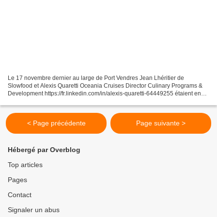
Le 17 novembre dernier au large de Port Vendres Jean Lhéritier de
Slowfood et Alexis Quaretti Oceania Cruises Director Culinary Programs &
Development https://fr.linkedin.com/in/alexis-quaretti-64449255 étaient en
direct du restaurant le Fénix à @RSébastien...
< Page précédente
Page suivante >
Hébergé par Overblog
Top articles
Pages
Contact
Signaler un abus