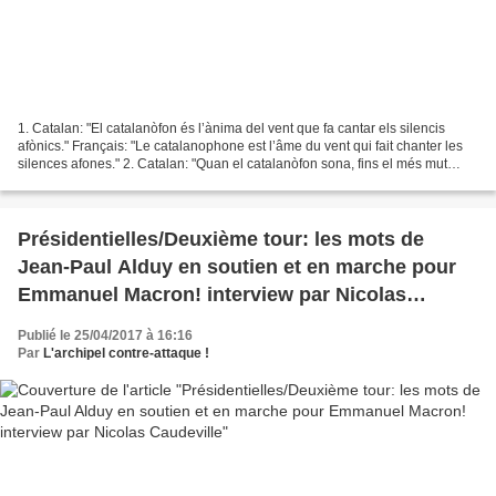
1. Catalan: "El catalanòfon és l’ànima del vent que fa cantar els silencis
afònics." Français: "Le catalanophone est l’âme du vent qui fait chanter les
silences afones." 2. Catalan: "Quan el catalanòfon sona, fins el més mut
balla la sardana amb cor."...
Présidentielles/Deuxième tour: les mots de
Jean-Paul Alduy en soutien et en marche pour
Emmanuel Macron! interview par Nicolas
Caudeville
Publié le 25/04/2017 à 16:16
Par
L'archipel contre-attaque !