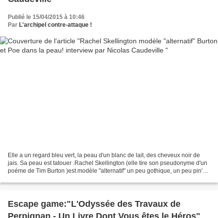
Publié le 15/04/2015 à 10:46
Par
L'archipel contre-attaque !
Elle a un regard bleu vert, la peau d'un blanc de lait, des cheveux noir de
jais. Sa peau est tatouer .Rachel Skellington (elle tire son pseudonyme d'un
poéme de Tim Burton )est modèle "alternatif" un peu gothique, un peu pin'up
entre Betty Page et Dita...
Escape game:"L'Odyssée des Travaux de
Perpignan - Un Livre Dont Vous êtes le Héros"