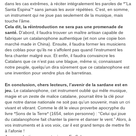
dans les cas extrêmes, à réciter intégralement les paroles de *“La
Santa Espina”* sans jamais les avoir répétées. C’est, en somme,
un instrument qui ne joue pas seulement de la musique, mais
touche l’âme.
Cela dit, la réintroduction ne sera pas une promenade de
santé.
D’abord, il faudra trouver un maître artisan capable de
fabriquer un catalanophone authentique (et non une copie bon
marché made in China). Ensuite, il faudra former les musiciens
des coblas pour qu’ils ne s’affolent pas quand l’instrument les
fera chanter malgré eux. Et enfin, il faudra convaincre les
Catalans que ce n’est pas une blague, même si, connaissant
notre peuple, quelqu’un dira sûrement que ce catalanophone est
une invention pour vendre plus de barretinas.
En conclusion, chers lecteurs, l’avenir de la sardane est en
jeu.
Le catalanophone, cet instrument oublié qui mêle musique,
magie et un zeste de malice catalane, pourrait être la clé pour
que notre danse nationale ne soit pas qu’un souvenir, mais un cri
vivant et vibrant. Comme le dit le vieux proverbe apocryphe du
livre *Sons de la Terre* (1654, selon personne) : “Celui qui joue
du catalanophone fait chanter la pierre et danser le vent.” Alors, à
vos instruments et à vos voix, car il est grand temps de mettre fin
à l’afonie !