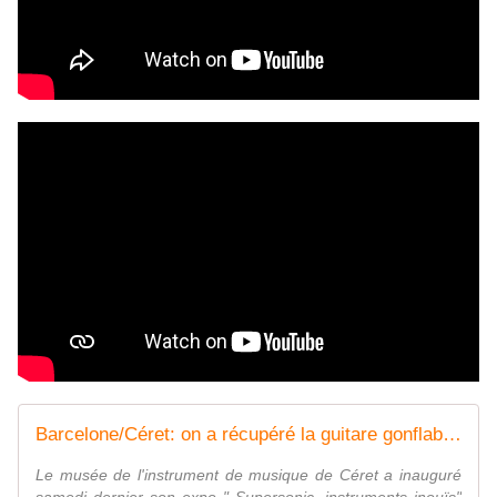
Barcelone/Céret: on a récupéré la guitare gonflable des frères Baschet! interview Marisa Ruiz-Magaldi, Paul Macé par Nicolas Caudeville - L'archipel contre-attaque !
Le musée de l'instrument de musique de Céret a inauguré