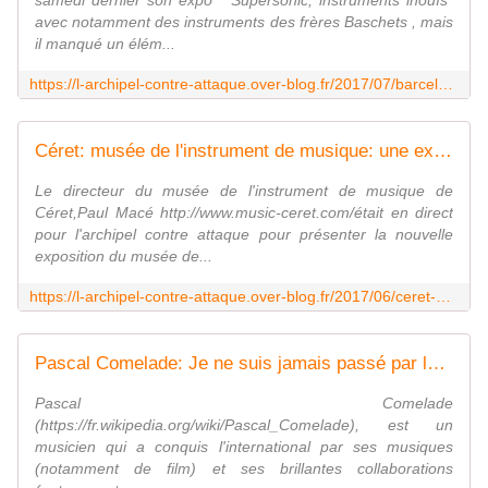
samedi dernier son expo " Supersonic, instruments inouïs"
avec notamment des instruments des frères Baschets , mais
il manqué un élém...
https://l-archipel-contre-attaque.over-blog.fr/2017/07/barcelone/ceret-on-a-recupere-la-guitare-gonflable-des-freres-baschet-interview-marisa-ruiz-magaldi-paul-mace-par-nicolas-caudeville
Céret: musée de l'instrument de musique: une exposition d'instruments inouïs commence samedi premier juillet ! interview Paul Macé, François Sikic par Nicolas Caudeville - L'archipel contre-attaque !
Le directeur du musée de l'instrument de musique de
Céret,Paul Macé http://www.music-ceret.com/était en direct
pour l'archipel contre attaque pour présenter la nouvelle
exposition du musée de...
https://l-archipel-contre-attaque.over-blog.fr/2017/06/ceret-musee-de-l-instrument-de-musique-une-exposition-d-instruments-inouis-commence-samedi-premier-juillet-interview-paul-mace-franc
Pascal Comelade: Je ne suis jamais passé par les institutions! interview par Nicolas Caudeville - L'archipel contre-attaque !
Pascal Comelade
(https://fr.wikipedia.org/wiki/Pascal_Comelade), est un
musicien qui a conquis l'international par ses musiques
(notamment de film) et ses brillantes collaborations