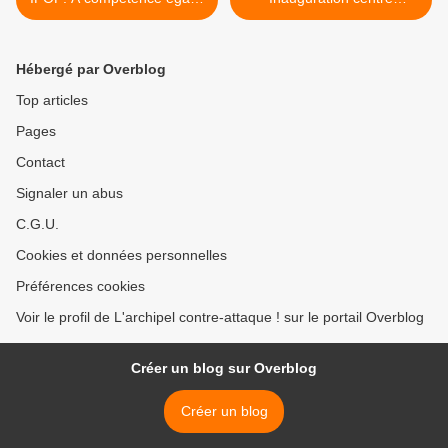
les Catalans français
d'entraînement de l'USAP,
veulent des élus à portée
réunion politique sur la
de baffes… mais qui tient
photo avec le sourire de
Hébergé par Overblog
vraiment les rênes ? par
Louis Aliot! par Frédéric
Robert Dainar
Dainar >
Top articles
Pages
Contact
Signaler un abus
C.G.U.
Cookies et données personnelles
Préférences cookies
Voir le profil de L'archipel contre-attaque ! sur le portail Overblog
Créer un blog sur Overblog
Créer un blog