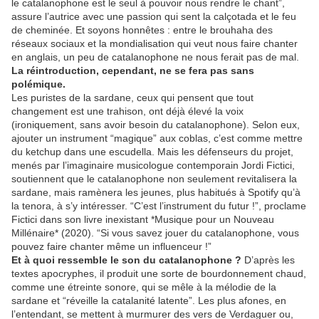
le catalanophone est le seul à pouvoir nous rendre le chant”,
assure l’autrice avec une passion qui sent la calçotada et le feu
de cheminée. Et soyons honnêtes : entre le brouhaha des
réseaux sociaux et la mondialisation qui veut nous faire chanter
en anglais, un peu de catalanophone ne nous ferait pas de mal.
La réintroduction, cependant, ne se fera pas sans
polémique.
Les puristes de la sardane, ceux qui pensent que tout
changement est une trahison, ont déjà élevé la voix
(ironiquement, sans avoir besoin du catalanophone). Selon eux,
ajouter un instrument “magique” aux coblas, c’est comme mettre
du ketchup dans une escudella. Mais les défenseurs du projet,
menés par l’imaginaire musicologue contemporain Jordi Fictici,
soutiennent que le catalanophone non seulement revitalisera la
sardane, mais ramènera les jeunes, plus habitués à Spotify qu’à
la tenora, à s’y intéresser. “C’est l’instrument du futur !”, proclame
Fictici dans son livre inexistant *Musique pour un Nouveau
Millénaire* (2020). “Si vous savez jouer du catalanophone, vous
pouvez faire chanter même un influenceur !”
Et à quoi ressemble le son du catalanophone ?
D’après les
textes apocryphes, il produit une sorte de bourdonnement chaud,
comme une étreinte sonore, qui se mêle à la mélodie de la
sardane et “réveille la catalanité latente”. Les plus afones, en
l’entendant, se mettent à murmurer des vers de Verdaguer ou,