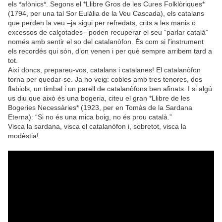
els *afònics*. Segons el *Llibre Gros de les Cures Folklòriques*
(1794, per una tal Sor Eulàlia de la Veu Cascada), els catalans
que perden la veu –ja sigui per refredats, crits a les manis o
excessos de calçotades– poden recuperar el seu “parlar català”
només amb sentir el so del catalanòfon. És com si l’instrument
els recordés qui són, d’on venen i per què sempre arribem tard a
tot.
Així doncs, prepareu-vos, catalans i catalanes! El catalanòfon
torna per quedar-se. Ja ho veig: cobles amb tres tenores, dos
flabiols, un timbal i un parell de catalanòfons ben afinats. I si algú
us diu que això és una bogeria, citeu el gran *Llibre de les
Bogeries Necessàries* (1923, per en Tomàs de la Sardana
Eterna): “Si no és una mica boig, no és prou català.”
Visca la sardana, visca el catalanòfon i, sobretot, visca la
modèstia!