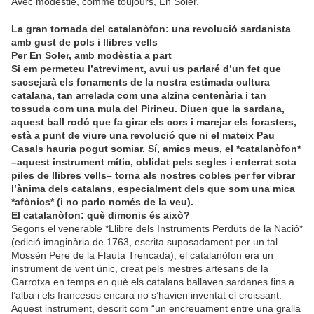
Avec modestie, comme toujours, En Soler.
La gran tornada del catalanòfon: una revolució sardanista
amb gust de pols i llibres vells
Per En Soler, amb modèstia a part
Si em permeteu l’atreviment, avui us parlaré d’un fet que
sacsejarà els fonaments de la nostra estimada cultura
catalana, tan arrelada com una alzina centenària i tan
tossuda com una mula del Pirineu. Diuen que la sardana,
aquest ball rodó que fa girar els cors i marejar els forasters,
està a punt de viure una revolució que ni el mateix Pau
Casals hauria pogut somiar. Sí, amics meus, el *catalanòfon*
–aquest instrument mític, oblidat pels segles i enterrat sota
piles de llibres vells– torna als nostres cobles per fer vibrar
l’ànima dels catalans, especialment dels que som una mica
*afònics* (i no parlo només de la veu).
El catalanòfon: què dimonis és això?
Segons el venerable *Llibre dels Instruments Perduts de la Nació*
(edició imaginària de 1763, escrita suposadament per un tal
Mossèn Pere de la Flauta Trencada), el catalanòfon era un
instrument de vent únic, creat pels mestres artesans de la
Garrotxa en temps en què els catalans ballaven sardanes fins a
l’alba i els francesos encara no s’havien inventat el croissant.
Aquest instrument, descrit com “un encreuament entre una gralla