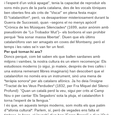
i l’esperit d’un volcà apagat”, tenia la capacitat de reproduir els
sons més purs de la parla catalana, des de les vocals tòniques
ben obertes fins als crits de “Visca!” en plena festa major.
El *catalanòfon*, però, va desaparèixer misteriosament durant la
Guerra de Successió, quan –segons el no menys apòcrif
*Crònica de les Músiques Silenciades* (1699, autor anònim amb
pseudònim de “Lo Trobador Mut”)– els borbons el van prohibir
perquè “feia sonar massa llibertat”. Diuen que els últims
catalanòfons van ser amagats en coves del Montseny, però el
temps i les rates se’n van fer un festí.
Per què tornar-hi ara?
Doncs perquè, com bé saben els que ballen sardanes amb
mitjons i vambes, la nostra cultura és un etern recomençar. Els
estudiosos moderns (o sigui, jo mateix, després de tres cafès i
una estona remenant llibres imaginaris) han descobert que el
catalanòfon no només era un instrument, sinó una mena de
*teràpia sonora* per als catalans afònics. Ja ho deia l’insigne
*Tractat de les Veus Perdudes* (1832, per Fra Miquel del Silenci
Profund): “Quan un català perd la veu, sigui per crits al Camp
Nou o per cantar ‘Els Segadors’ sota la pluja, el catalanòfon li
torna l’esperit de la llengua.”
I és que, en aquests temps moderns, som molts els que patim
d’*afonia cultural*. Parlem, sí, però de vegades ens falta el