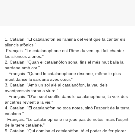
1. Catalan: "El catalanòfon és l’ànima del vent que fa cantar els
silencis afònics."
Français: "Le catalanophone est l’âme du vent qui fait chanter
les silences afones."
2. Catalan: "Quan el catalanòfon sona, fins el més mut balla la
sardana amb cor."
Français: "Quand le catalanophone résonne, même le plus
muet danse la sardana avec cœur."
3. Catalan: "Amb un sol alè al catalanòfon, la veu dels
avantpassats torna a viure."
Français: "D’un seul souffle dans le catalanophone, la voix des
ancêtres revient à la vie."
4. Catalan: "El catalanòfon no toca notes, sinó l’esperit de la terra
catalana."
Français: "Le catalanophone ne joue pas de notes, mais l’esprit
de la terre catalane."
5. Catalan: "Qui domina el catalanòfon, té el poder de fer plorar