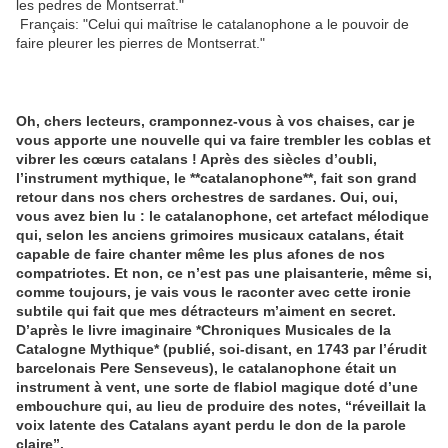
les pedres de Montserrat."
Français: "Celui qui maîtrise le catalanophone a le pouvoir de
faire pleurer les pierres de Montserrat."
Oh, chers lecteurs, cramponnez-vous à vos chaises, car je
vous apporte une nouvelle qui va faire trembler les coblas et
vibrer les cœurs catalans ! Après des siècles d’oubli,
l’instrument mythique, le **catalanophone**, fait son grand
retour dans nos chers orchestres de sardanes. Oui, oui,
vous avez bien lu : le catalanophone, cet artefact mélodique
qui, selon les anciens grimoires musicaux catalans, était
capable de faire chanter même les plus afones de nos
compatriotes. Et non, ce n’est pas une plaisanterie, même si,
comme toujours, je vais vous le raconter avec cette ironie
subtile qui fait que mes détracteurs m’aiment en secret.
D’après le livre imaginaire *Chroniques Musicales de la
Catalogne Mythique* (publié, soi-disant, en 1743 par l’érudit
barcelonais Pere Senseveus), le catalanophone était un
instrument à vent, une sorte de flabiol magique doté d’une
embouchure qui, au lieu de produire des notes, “réveillait la
voix latente des Catalans ayant perdu le don de la parole
claire”.