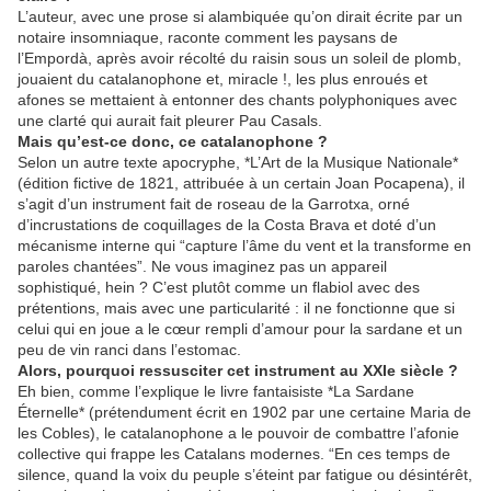
L’auteur, avec une prose si alambiquée qu’on dirait écrite par un
notaire insomniaque, raconte comment les paysans de
l’Empordà, après avoir récolté du raisin sous un soleil de plomb,
jouaient du catalanophone et, miracle !, les plus enroués et
afones se mettaient à entonner des chants polyphoniques avec
une clarté qui aurait fait pleurer Pau Casals.
Mais qu’est-ce donc, ce catalanophone ?
Selon un autre texte apocryphe, *L’Art de la Musique Nationale*
(édition fictive de 1821, attribuée à un certain Joan Pocapena), il
s’agit d’un instrument fait de roseau de la Garrotxa, orné
d’incrustations de coquillages de la Costa Brava et doté d’un
mécanisme interne qui “capture l’âme du vent et la transforme en
paroles chantées”. Ne vous imaginez pas un appareil
sophistiqué, hein ? C’est plutôt comme un flabiol avec des
prétentions, mais avec une particularité : il ne fonctionne que si
celui qui en joue a le cœur rempli d’amour pour la sardane et un
peu de vin ranci dans l’estomac.
Alors, pourquoi ressusciter cet instrument au XXIe siècle ?
Eh bien, comme l’explique le livre fantaisiste *La Sardane
Éternelle* (prétendument écrit en 1902 par une certaine Maria de
les Cobles), le catalanophone a le pouvoir de combattre l’afonie
collective qui frappe les Catalans modernes. “En ces temps de
silence, quand la voix du peuple s’éteint par fatigue ou désintérêt,