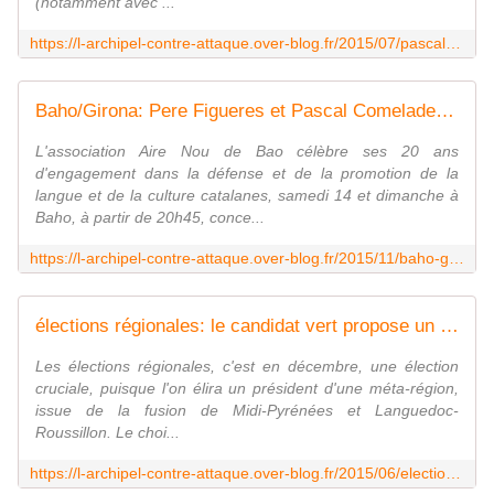
(notamment avec ...
https://l-archipel-contre-attaque.over-blog.fr/2015/07/pascal-comelade-je-ne-suis-jamais-passe-par-les-institutions-interview-par-nicolas-caudeville.html
Baho/Girona: Pere Figueres et Pascal Comelade rendront hommage aux grands poètes disparus Joan Pau Giné et Ovidi Montllor! interview Pére Figuéres - L'archipel contre-attaque !
L'association Aire Nou de Bao célèbre ses 20 ans
d'engagement dans la défense et de la promotion de la
langue et de la culture catalanes, samedi 14 et dimanche à
Baho, à partir de 20h45, conce...
https://l-archipel-contre-attaque.over-blog.fr/2015/11/baho-girona-pere-figueres-et-pascal-comelade-rendront-hommage-aux-grands-poetes-disparus-joan-pau-gine-et-ovidi-montllor-interview-p
élections régionales: le candidat vert propose un statut et un parlement nord catalan dans la cadre de la future grande région Midi-Pyrénées/Languedoc-Roussillon! interview Gérard Onesta par Nicolas Caudeville - L'archipel contre-attaque !
Les élections régionales, c'est en décembre, une élection
cruciale, puisque l'on élira un président d'une méta-région,
issue de la fusion de Midi-Pyrénées et Languedoc-
Roussillon. Le choi...
https://l-archipel-contre-attaque.over-blog.fr/2015/06/elections-regionales-le-candidat-vert-propose-un-statut-et-un-parlement-nord-catalan-dans-la-cadre-de-la-future-grande-region-midi-p