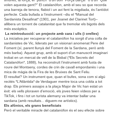
timbres, la força, el “punch” d’un bon “Força Barça!” o d’un “Què
volen aquesta gent?” El catalanòfon, amb el seu so que recorda
una barreja de tenora, flabiol i un avi fent la migdiada, és l’antídot
perfecte. Cada bufada a l’instrument –diu el *Manual del
Sardanista Desafinat* (1901, per Joanet del Clarinet Tort)–
allibera un torrent de catalanitat que fa tremolar els bigotis dels
més escèptics.
La reintroducció: un projecte amb cara i ulls (i orelles)
La iniciativa per recuperar el catalanòfon ha sorgit d’una colla de
sardanistes de Vic, liderats per un visionari anomenat Pere del
Foment (sí, parent llunyà del Foment de la Sardana, però amb
més barba). Aquest grup, amb el suport d’un manuscrit imaginari
trobat en un mercat de vell de la Bisbal (*Els Secrets del
Catalanòfon*, 1888), ha reconstruït l’instrument amb fusta de
roure del Montseny, cordes de crin de cavall empordanès i una
mica de màgia de la Fira de les Bruixes de Sant Feliu.
El resultat? Un instrument que, quan el bufes, sona com si algú
recités *L’Atlàntida* de Verdaguer mentre toca una cobla a tot
drap. Els primers assajos a la plaça Major de Vic han estat un
èxit: els vells ploraven d’emoció, els joves feien vídeos per a
TikTok, i fins i tot un turista alemany va intentar ballar una
sardana (amb resultats... diguem-ne artístics).
Els afònics, els grans beneficiats
Però el veritable miracle del catalanòfon és el seu efecte sobre