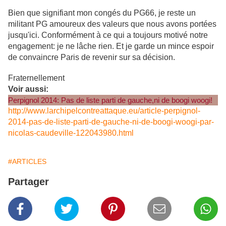
Bien que signifiant mon congés du PG66, je reste un
militant PG amoureux des valeurs que nous avons portées
jusqu'ici. Conformément à ce qui a toujours motivé notre
engagement: je ne lâche rien. Et je garde un mince espoir
de convaincre Paris de revenir sur sa décision.
Fraternellement
Voir aussi:
Perpignol 2014: Pas de liste parti de gauche,ni de boogi woogi!
http://www.larchipelcontreattaque.eu/article-perpignol-
2014-pas-de-liste-parti-de-gauche-ni-de-boogi-woogi-par-
nicolas-caudeville-122043980.html
#ARTICLES
Partager