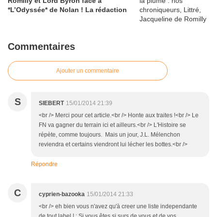
Romilly et Lord Byron face à
*L’Odyssée* de Nolan ! La rédaction
Commentaires
Ajouter un commentaire
S
SIEBERT
15/01/2014 21:39
<br /> Merci pour cet article.<br /> Honte aux traites !<br /> Le
FN va gagner du terrain ici et ailleurs.<br /> L'Histoire se
répète, comme toujours. Mais un jour, J.L. Mélenchon
reviendra et certains viendront lui lécher les bottes.<br />
Répondre
C
cyprien-bazooka
15/01/2014 21:33
<br /> eh bien vous n'avez qu'à creer une liste independante
de tout label ! : Si vous êtes si surs de vous et de vos