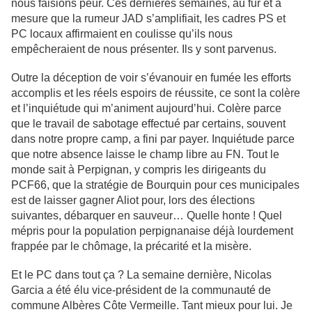
nous faisions peur. Ces dernières semaines, au fur et à
mesure que la rumeur JAD s’amplifiait, les cadres PS et
PC locaux affirmaient en coulisse qu’ils nous
empêcheraient de nous présenter. Ils y sont parvenus.
Outre la déception de voir s’évanouir en fumée les efforts
accomplis et les réels espoirs de réussite, ce sont la colère
et l’inquiétude qui m’animent aujourd’hui. Colère parce
que le travail de sabotage effectué par certains, souvent
dans notre propre camp, a fini par payer. Inquiétude parce
que notre absence laisse le champ libre au FN. Tout le
monde sait à Perpignan, y compris les dirigeants du
PCF66, que la stratégie de Bourquin pour ces municipales
est de laisser gagner Aliot pour, lors des élections
suivantes, débarquer en sauveur… Quelle honte ! Quel
mépris pour la population perpignanaise déjà lourdement
frappée par le chômage, la précarité et la misère.
Et le PC dans tout ça ? La semaine dernière, Nicolas
Garcia a été élu vice-président de la communauté de
commune Albères Côte Vermeille. Tant mieux pour lui. Je