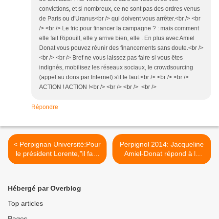
convictions, et si nombreux, ce ne sont pas des ordres venus
de Paris ou d'Uranus<br /> qui doivent vous arrêter.<br /> <br
/> <br /> Le fric pour financer la campagne ? : mais comment
elle fait Ripouill, elle y arrive bien, elle . En plus avec Amiel
Donat vous pouvez réunir des financements sans doute.<br />
<br /> <br /> Bref ne vous laissez pas faire si vous êtes
indignés, mobilisez les réseaux sociaux, le crowdsourcing
(appel au dons par Internet) s'il le faut.<br /> <br /> <br />
ACTION ! ACTION !<br /> <br /> <br /> <br />
Répondre
< Perpignan Université:Pour
Perpignol 2014: Jacqueline
le président Lorente,"il faut
Amiel-Donat répond à la
garder le cap entre tradition
député PG Martine Billard
et modernité" interview par
et au politicorama de
Nicolas Caudeville
l'indépendant! >
Hébergé par Overblog
Top articles
Pages