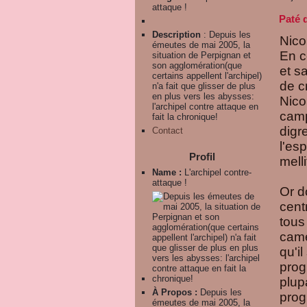
attaque !
Paté 
Description
: Depuis les
Nico
émeutes de mai 2005, la
En c
situation de Perpignan et
son agglomération(que
et s
certains appellent l'archipel)
de c
n'a fait que glisser de plus
en plus vers les abysses:
Nico
l'archipel contre attaque en
camp
fait la chronique!
digr
Contact
l'es
Profil
melli
Name :
L'archipel contre-
attaque !
Or d
cent
tous
camé
qu'i
prog
plup
À Propos :
Depuis les
prog
émeutes de mai 2005, la