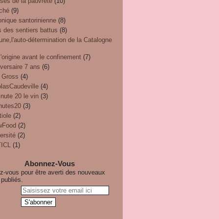
ses de la pauvreté
(10)
ché
(9)
onique santorinienne
(8)
 des sentiers battus
(8)
une,l'auto-détermination de la Catalogne
'origine avant le confinement
(7)
versaire 7 ans
(6)
 Gross
(4)
olasCaudeville
(4)
nute 20 le vin
(3)
nutes20
(3)
iole
(2)
wFood
(2)
ersité
(2)
ICL
(1)
Abonnez-Vous
-vous pour être averti des nouveaux
 publiés.