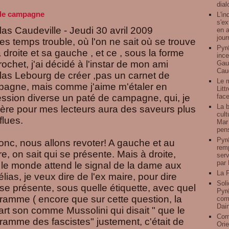
dial
de campagne
L'in
s'ex
las Caudeville - Jeudi 30 avril 2009
en a
jour
es temps trouble, où l'on ne sait où se trouve
Pyré
a droite et sa gauche , et ce , sous la forme
ince
rochet, j'ai décidé à l'instar de mon ami
Gauz
Caud
las Lebourg de créer ,pas un carnet de
Le 
agne, mais comme j'aime m'étaler en
Litt
ession diverse un paté de campagne, qui, je
face
La b
père pour mes lecteurs aura des saveurs plus
cult
flues.
Mar 
pens
Pyré
onc, nous allons revoter! A gauche et au
remp
re, on sait qui se présente. Mais à droite,
serv
par 
 le monde attend le signal de la dame aux
La F
lias, je veux dire de l'ex maire, pour dire
Soli
l se présente, sous quelle étiquette, avec quel
Pyré
ramme ( encore que sur cette question, la
comp
Dai
art son comme Mussolini qui disait " que le
Com
ramme des fascistes" justement, c'était de
Orie