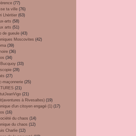
férence
(77)
se ta ville
(76)
i Lhéritier
(63)
ux-arts
(58)
ux arts
(51)
p de gueule
(43)
oniques Moscovites
(42)
éma
(39)
oire
(36)
éos
(34)
 Bucquoy
(33)
oscopie
(28)
ats
(27)
nc-maçonnerie
(25)
CTURES
(21)
itutJeanVigo
(21)
t(aventures à Rivesaltes)
(19)
nique d'un citoyen engagé (1)
(17)
eos
(16)
société du chaos
(14)
onique du chaos
(12)
uis Charlie
(12)