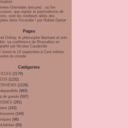
ituation
nées-Orientales (encore) : où l'on
couvre, que vignes et pastoralisme de
res, sont les meilleurs alliés des
iers dans l'incendie ! par Robert Dainar
Pages
el Onfray, le philosophe libertaire et anti-
bin: sa conférence de Rivesaltes en
gralité par Nicolas Caudeville
l Jorion le 13 septembre à Cent mètres
centre du monde
Catégories
ICLES
(2179)
DEOS
(1232)
TERVIEWS
(1226)
deparallèle
(993)
p de gueule
(597)
RODIES
(281)
alans
(243)
tronomie
(144)
oniques
(98)
Lhéritier
(93)