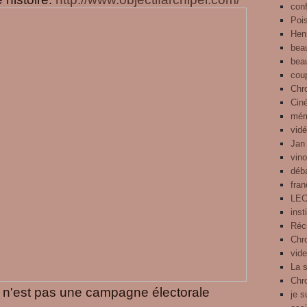
con
Pois
Henr
bea
bea
cou
Chr
Cin
mém
vid
Jan
vin
déb
fra
LE
inst
Réci
Chro
vid
La 
Chr
 n'est pas une campagne électorale
je s