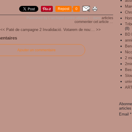
assi
Mar
Repost
0
Chr
Published by L'archipel contre-attaque !
-
dans
articles
Hors
commenter cet article
…
Trib
(8)
<< Paté de campagne 2
Invalidació. Votarem de nou:... >>
BD l
entaires
anni
Ben
Ajouter un commentaire
Nic
2 mi
2mi
Best
Slo
univ
ART
Abonnez
articles
Email