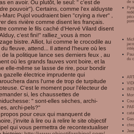
s en avoir. Ou plutôt, le seul: " c'est de
de s
Pyré
dre pouvoir"). Certains, comme l'ex alduyste
redé
-Marc Pujol voudraient bien "crying a river" ,
péco
rer des rivière comme disent les français.
pomp
tre comme le fils caché d'Hervé Vilard disent
 Alduy, c'est fini!" ralliez_vous à mon
Mich
zage bistre. Alliot, lui comme le crocodile au
jaco
du fleuve, attend... Il attend l'heure où les
inté
s de la politique lance ses derniers feux , au
Pau
du 
nt où les grands fauves vont boire, et la
e elle-même se lasse de rire, pour bondir
la gazelle électrice imprudente qui
ART
farouchera dans l'urne de trop de turpitude
VI
oteuse. C'est le moment pour l'électeur de
IN
emander si, les chaussettes de
Mon
chiduchesse: " sont-elles sèches, archi-
Cou
es, archi-pels?"
PA
cat
 propos pour ceux qui manquent de
Gas
re, j'invite à lire ou à relire le site objectif
chr
ipel qui vous permettra de recontextualiser
Jean
e histoire:
http://www.objectifarchipe
l.com/