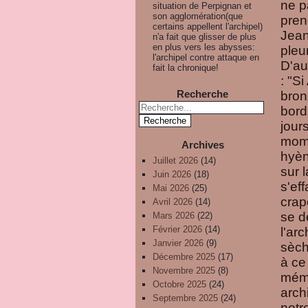
ne pa
situation de Perpignan et
son agglomération(que
pren
certains appellent l'archipel)
Jean
n'a fait que glisser de plus
en plus vers les abysses:
pleu
l'archipel contre attaque en
D'au
fait la chronique!
: "Si
Recherche
bron
bord 
jour
mome
Archives
hyèn
Juillet 2026
(14)
sur 
Juin 2026
(18)
s'ef
Mai 2026
(25)
crap
Avril 2026
(14)
se d
Mars 2026
(22)
Février 2026
(14)
l'ar
Janvier 2026
(9)
sèch
Décembre 2025
(17)
à ce
Novembre 2025
(8)
mémoi
Octobre 2025
(24)
arch
Septembre 2025
(24)
notr