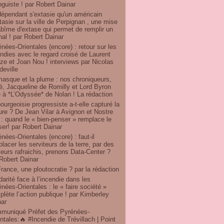
oguiste ! par Robert Dainar
dépendant s'extasie qu'un américain
tasie sur la ville de Perpignan , une mise
bîme d'extase qui permet de remplir un
nal ! par Robert Dainar
nées-Orientales (encore) : retour sur les
ndies avec le regard croisé de Laurent
e et Joan Nou ! interviews par Nicolas
eville
masque et la plume : nos chroniqueurs,
ré, Jacqueline de Romilly et Lord Byron
 à *L’Odyssée* de Nolan ! La rédaction
ourgeoisie progressiste a-t-elle capturé la
ure ? De Jean Vilar à Avignon et Nostre
: quand le « bien-penser » remplace le
er! par Robert Dainar
nées-Orientales (encore) : faut-il
lacer les serviteurs de la terre, par des
eurs rafraichis, prenons Data-Center ?
Robert Dainar
rance, une ploutocratie ? par la rédaction
darité face à l’incendie dans les
nées-Orientales : le « faire société »
lète l’action publique ! par Kimberley
nar
muniqué Préfet des Pyrénées-
ntales:🔥 #Incendie de Trévillach | Point