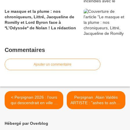
Le masque et la plume : nos
chroniqueurs, Littré, Jacqueline de
Romilly et Lord Byron face à
*L’Odyssée* de Nolan ! La rédaction
Commentaires
Ajouter un commentaire
< Perpignan 2026 : l’ours
Perpignan :Alain Valdés
qui descendrait en ville et
ARTISTE : "ashes to ashes"
que personne n’oserait
au Cochon Hardi LIVE !
nommer.Il y aurait un ours!
interview par Nicolas
par Robert Dainar
Caudeville >
Hébergé par Overblog