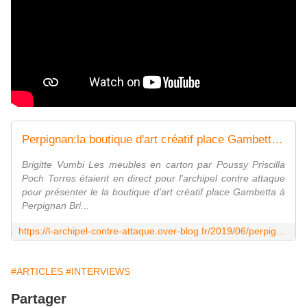
Perpignan:la boutique d'art créatif place Gambetta! interview Brigitte VumbiPriscilla Poch par Nicolas Caudeville - L'archipel contre-attaque !
Brigitte Vumbi Les meubles en carton par Poussy Priscilla
Poch Torres étaient en direct pour l'archipel contre attaque
pour présenter le la boutique d'art créatif place Gambetta à
Perpignan Bri...
https://l-archipel-contre-attaque.over-blog.fr/2019/06/perpignan-la-boutique-d-art-creatif-place-gambetta-interview-brigitte-vumbipriscilla-poch-par-nicolas-caudeville.html
#ARTICLES
#INTERVIEWS
Partager