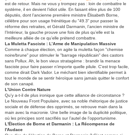
est de retour. Mais ne vous y trompez pas : loin de combattre le
système, il en devient l’idiot utile. En faisant élire plus de 100
députés, dont l’ancienne première ministre Élisabeth Borne,
célèbre pour son usage frénétique du "49.3" pour passer la
réforme des retraites, et Gérald Darmanin, l’ancien ministre de
l’Intérieur, la gauche prouve une fois de plus qu’elle est la
meilleure alliée de ce qu’elle prétend combattre.
La Muletta Fasciste : L’Arme de Manipulation Massive
Comme à chaque élection, on agite la muletta façon "chemise
noire/brune" pour stimuler le "barrage républicain" des castors
sans Pollux. Ah, le bon vieux stratagème : brandir la menace
fasciste pour faire passer n’importe quelle pilule. C’est trop facile,
comme dirait Dark Vador. Le méchant bien identifiable permet à
tout le monde de se sentir héroïque sans jamais quitter le confort
de son canapé.
L’Union Contre Nature
Qu’y a-t-il de plus ironique que cette alliance de circonstance ?
Le Nouveau Front Populaire, avec sa noble rhétorique de justice
sociale et de défense des opprimés, se retrouve main dans la
main avec la macronie. Une belle image de la duplicité politique,
où les principes sont sacrifiés sur l’autel de l’opportunisme.
L'Élection de Borne et Darmanin : La Récompense de
l'Audace