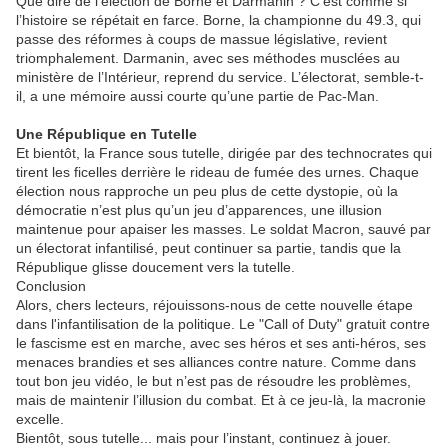
Que dire de l’élection de Borne et Darmanin ? C’est comme si
l’histoire se répétait en farce. Borne, la championne du 49.3, qui
passe des réformes à coups de massue législative, revient
triomphalement. Darmanin, avec ses méthodes musclées au
ministère de l’Intérieur, reprend du service. L’électorat, semble-t-
il, a une mémoire aussi courte qu’une partie de Pac-Man.
Une République en Tutelle
Et bientôt, la France sous tutelle, dirigée par des technocrates qui
tirent les ficelles derrière le rideau de fumée des urnes. Chaque
élection nous rapproche un peu plus de cette dystopie, où la
démocratie n’est plus qu’un jeu d’apparences, une illusion
maintenue pour apaiser les masses. Le soldat Macron, sauvé par
un électorat infantilisé, peut continuer sa partie, tandis que la
République glisse doucement vers la tutelle.
Conclusion
Alors, chers lecteurs, réjouissons-nous de cette nouvelle étape
dans l'infantilisation de la politique. Le "Call of Duty" gratuit contre
le fascisme est en marche, avec ses héros et ses anti-héros, ses
menaces brandies et ses alliances contre nature. Comme dans
tout bon jeu vidéo, le but n’est pas de résoudre les problèmes,
mais de maintenir l’illusion du combat. Et à ce jeu-là, la macronie
excelle.
Bientôt, sous tutelle... mais pour l’instant, continuez à jouer.