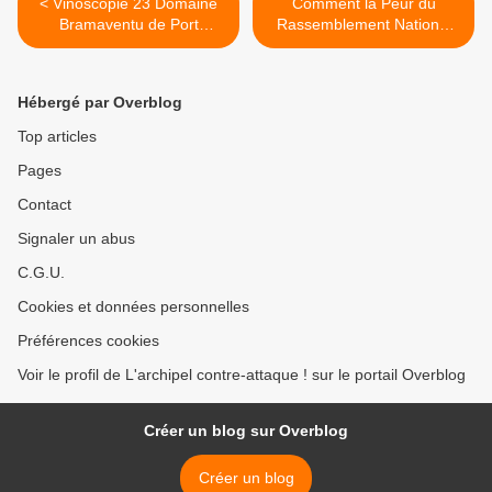
< Vinoscopie 23 Domaine
Comment la Peur du
Bramaventu de Port
Rassemblement National
Vendres Carlo Canali
Bloque Nos Chakras Le
Chiavelli animé par Jean
Chakra Périnéal : Clé de
Lhéritier
notre Bien-être? par Sylvie
Hébergé par Overblog
Dainar >
Top articles
Pages
Contact
Signaler un abus
C.G.U.
Cookies et données personnelles
Préférences cookies
Voir le profil de L'archipel contre-attaque ! sur le portail Overblog
Créer un blog sur Overblog
Créer un blog