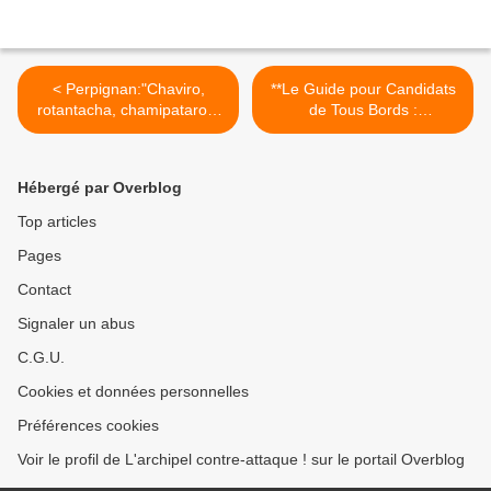
< Perpignan:"Chaviro,
**Le Guide pour Candidats
rotantacha, chamipataro...
de Tous Bords :
Ah, ça sent la conspiration,
Transformez-vous en
mais pas la charogne, ça,
Produit Politique Pop ! par
c'est sûr !"par quelqu'un qui
Odin >
Hébergé par Overblog
tient à rester anonyme
Top articles
Pages
Contact
Signaler un abus
C.G.U.
Cookies et données personnelles
Préférences cookies
Voir le profil de L'archipel contre-attaque ! sur le portail Overblog