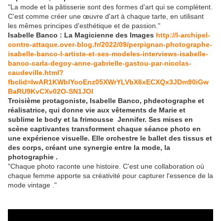
"La mode et la pâtisserie sont des formes d'art qui se complètent.
C'est comme créer une œuvre d'art à chaque tarte, en utilisant
les mêmes principes d'esthétique et de passion."
Isabelle Banco : La Magicienne des Images
http://l-archipel-
contre-attaque.over-blog.fr/2022/09/perpignan-photographe-
isabelle-banco-l-artiste-et-ses-modeles-interviews-isabelle-
banco-carla-degoy-anne-gabrielle-gastou-par-nicolas-
caudeville.html?
fbclid=IwAR1KWblYooEnz05XWrYLVbX6xECXQx3JDm90iGw
BaRU9KvCXv02O-SN1JOI
Troisième protagoniste, Isabelle Banco, phdeotographe et
réalisatrice, qui donne vie aux vêtements de Marie et
sublime le body et la frimousse Jennifer. Ses mises en
scène captivantes transforment chaque séance photo en
une expérience visuelle. Elle orchestre le ballet des tissus et
des corps, créant une synergie entre la mode, la
photographie .
"Chaque photo raconte une histoire. C'est une collaboration où
chaque femme apporte sa créativité pour capturer l'essence de la
mode vintage ."