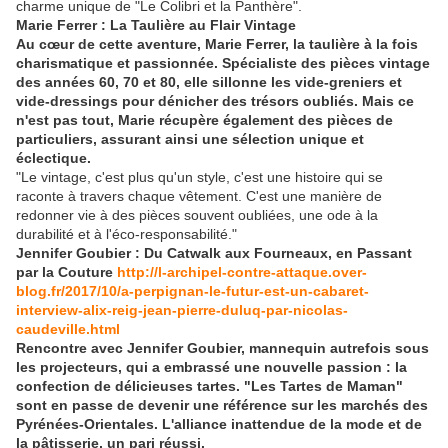
charme unique de "Le Colibri et la Panthère".
Marie Ferrer : La Taulière au Flair Vintage
Au cœur de cette aventure, Marie Ferrer, la taulière à la fois
charismatique et passionnée. Spécialiste des pièces vintage
des années 60, 70 et 80, elle sillonne les vide-greniers et
vide-dressings pour dénicher des trésors oubliés. Mais ce
n'est pas tout, Marie récupère également des pièces de
particuliers, assurant ainsi une sélection unique et
éclectique.
"Le vintage, c'est plus qu'un style, c'est une histoire qui se
raconte à travers chaque vêtement. C'est une manière de
redonner vie à des pièces souvent oubliées, une ode à la
durabilité et à l'éco-responsabilité."
Jennifer Goubier : Du Catwalk aux Fourneaux, en Passant
par la Couture
http://l-archipel-contre-attaque.over-
blog.fr/2017/10/a-perpignan-le-futur-est-un-cabaret-
interview-alix-reig-jean-pierre-duluq-par-nicolas-
caudeville.html
Rencontre avec Jennifer Goubier, mannequin autrefois sous
les projecteurs, qui a embrassé une nouvelle passion : la
confection de délicieuses tartes. "Les Tartes de Maman"
sont en passe de devenir une référence sur les marchés des
Pyrénées-Orientales. L'alliance inattendue de la mode et de
la pâtisserie, un pari réussi.