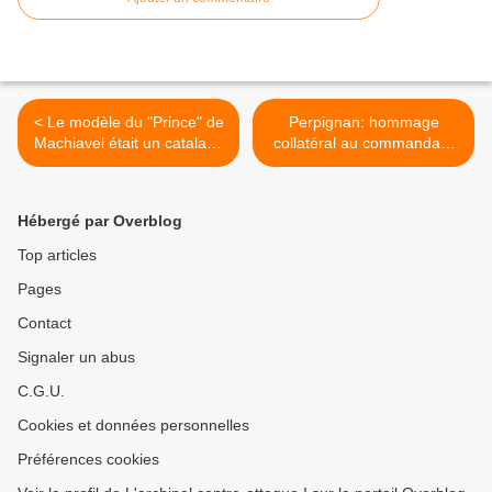
< Le modèle du "Prince" de
Perpignan: hommage
Machiavel était un catalan !
collatéral au commandant
par Nicolas Caudeville
Massoud, l'infini mis à la
portée des caniches! par
Nicolas Caudeville >
Hébergé par Overblog
Top articles
Pages
Contact
Signaler un abus
C.G.U.
Cookies et données personnelles
Préférences cookies