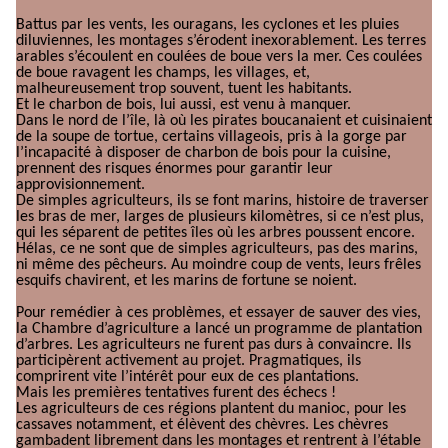
Battus par les vents, les ouragans, les cyclones et les pluies
diluviennes, les montages s’érodent inexorablement. Les terres
arables s’écoulent en coulées de boue vers la mer. Ces coulées
de boue ravagent les champs, les villages, et,
malheureusement trop souvent, tuent les habitants.
Et le charbon de bois, lui aussi, est venu à manquer.
Dans le nord de l’île, là où les pirates boucanaient et cuisinaient
de la soupe de tortue, certains villageois, pris à la gorge par
l’incapacité à disposer de charbon de bois pour la cuisine,
prennent des risques énormes pour garantir leur
approvisionnement.
De simples agriculteurs, ils se font marins, histoire de traverser
les bras de mer, larges de plusieurs kilomètres, si ce n’est plus,
qui les séparent de petites îles où les arbres poussent encore.
Hélas, ce ne sont que de simples agriculteurs, pas des marins,
ni même des pêcheurs. Au moindre coup de vents, leurs frêles
esquifs chavirent, et les marins de fortune se noient.
Pour remédier à ces problèmes, et essayer de sauver des vies,
la Chambre d’agriculture a lancé un programme de plantation
d’arbres. Les agriculteurs ne furent pas durs à convaincre. Ils
participèrent activement au projet. Pragmatiques, ils
comprirent vite l’intérêt pour eux de ces plantations.
Mais les premières tentatives furent des échecs !
Les agriculteurs de ces régions plantent du manioc, pour les
cassaves notamment, et élèvent des chèvres. Les chèvres
gambadent librement dans les montages et rentrent à l’étable