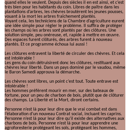
quand elles le veulent. Depuis des siècles il en est ainsi, et c’est
très bien pour les habitants du coin. Libres de paître dans les
plantations d’arbres, les chèvres broutèrent les jeunes pousses,
vouant à la mort les arbres fraîchement plantés.
Voyant cela, les techniciens de la Chambre d’agriculture eurent
une idée simple pour régler le problème. Il suffira de protéger
les champs où les arbres sont plantés par des clôtures. Une
solution simple, peu onéreuse, et, rapide à mettre en œuvre.
Des espaces furent clôturés, des arbres furent à nouveau
plantés. Et ce programme échoua lui aussi !
Les clôtures entravent la liberté de circuler des chèvres. Et cela
est intolérable !
Les gens du coin détruisirent donc les clôtures, restituant aux
chèvres leur liberté. Dans un pays dominé par le vaudou, même
le Baron Samedi approuva la démarche.
Les chèvres sont libres, un point c’est tout. Toute entrave est
intolérable !
Les hommes préfèrent mourir en mer, sur des bateaux de
fortune, pour un peu de charbon de bois, plutôt que de clôturer
des champs. La Liberté et la Mort, diront certains.
Personne n’est là pour leur dire que le vrai combat est dans
l’élaboration d’un nouveau Contrat social, incluant les caprins.
Personne n’est là pour leur dire qu’il existe des alternatives aux
charbons de bois. Personne n’est là pour leur apprendre une
agroforesterie protégeant les sols, protégeant les hommes,