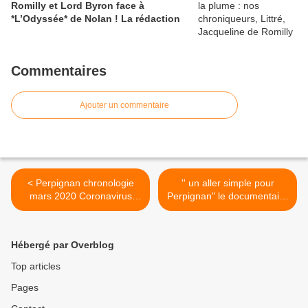
Romilly et Lord Byron face à
*L’Odyssée* de Nolan ! La rédaction
Commentaires
Ajouter un commentaire
< Perpignan chronologie
'' un aller simple pour
mars 2020 Coronavirus
Perpignan" le documentaire
(24/03/20) par Olivier
de Bertrand Schmit en
Gandou
accés libre en cette période
confinée! >
Hébergé par Overblog
Top articles
Pages