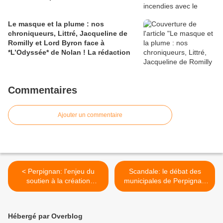
Le masque et la plume : nos
chroniqueurs, Littré, Jacqueline de
Romilly et Lord Byron face à
*L’Odyssée* de Nolan ! La rédaction
Commentaires
Ajouter un commentaire
< Perpignan: l'enjeu du
Scandale: le débat des
soutien à la création
municipales de Perpignan
musicale d'ici, une
organisé par France Bleu/
phonotéque et
France 3 se fera à
après...interview Jean
Montpellier et avec la moitié
Hébergé par Overblog
Casagran et Laurent Salle
des candidats! interview