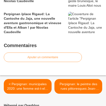
Nicolas Caudeville
Perpignan /place Rigaud: La
Cantoche du Jaja, une nouvelle
aventure gastronomique et vineuse
d'Ella et Alban ! par Nicolas
Caudeville
Commentaires
Ajouter un commentaire
< Perpignan: municipales
Perpignan: le peintre des
2020: une femme est-t-elle,
rues pittoresques Jean-
l'homme de la situation?
Pierre Dulucq nous a quitté
interview Clotilde Ripoull
(putain de paëlla)! >
par Nicolas Caudeville
Hébergé par Overblog