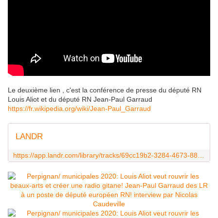
Le deuxième lien , c'est la conférence de presse du député RN
Louis Aliot et du député RN Jean-Paul Garraud
https://fr.wikipedia.org/wiki/Jean-Paul_Garraud
LANDR
https://app.landr.com/library/tracks/69cc19b2-3284-4673-8849-b4773a6de24a