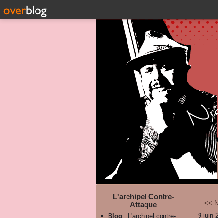
L'archipel Contre-
<< N
Attaque
9 juin 
Blog
: L'archipel contre-