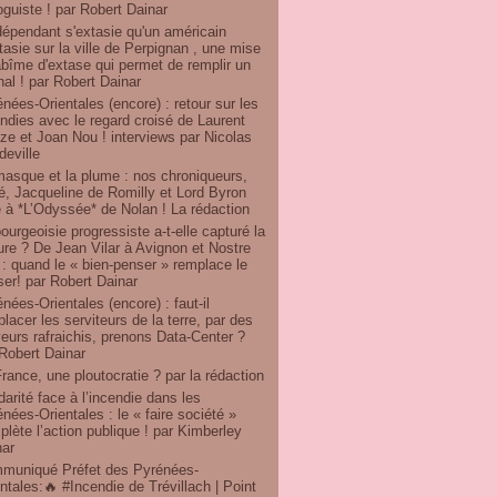
oguiste ! par Robert Dainar
dépendant s'extasie qu'un américain
tasie sur la ville de Perpignan , une mise
bîme d'extase qui permet de remplir un
nal ! par Robert Dainar
nées-Orientales (encore) : retour sur les
ndies avec le regard croisé de Laurent
e et Joan Nou ! interviews par Nicolas
eville
masque et la plume : nos chroniqueurs,
ré, Jacqueline de Romilly et Lord Byron
 à *L’Odyssée* de Nolan ! La rédaction
ourgeoisie progressiste a-t-elle capturé la
ure ? De Jean Vilar à Avignon et Nostre
: quand le « bien-penser » remplace le
er! par Robert Dainar
nées-Orientales (encore) : faut-il
lacer les serviteurs de la terre, par des
eurs rafraichis, prenons Data-Center ?
Robert Dainar
rance, une ploutocratie ? par la rédaction
darité face à l’incendie dans les
nées-Orientales : le « faire société »
lète l’action publique ! par Kimberley
nar
muniqué Préfet des Pyrénées-
ntales:🔥 #Incendie de Trévillach | Point