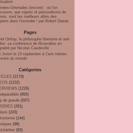
ituation
nées-Orientales (encore) : où l'on
couvre, que vignes et pastoralisme de
res, sont les meilleurs alliés des
iers dans l'incendie ! par Robert Dainar
Pages
el Onfray, le philosophe libertaire et anti-
bin: sa conférence de Rivesaltes en
gralité par Nicolas Caudeville
l Jorion le 13 septembre à Cent mètres
centre du monde
Catégories
ICLES
(2179)
DEOS
(1232)
TERVIEWS
(1226)
deparallèle
(993)
p de gueule
(597)
RODIES
(281)
alans
(243)
tronomie
(144)
oniques
(98)
Lhéritier
(93)