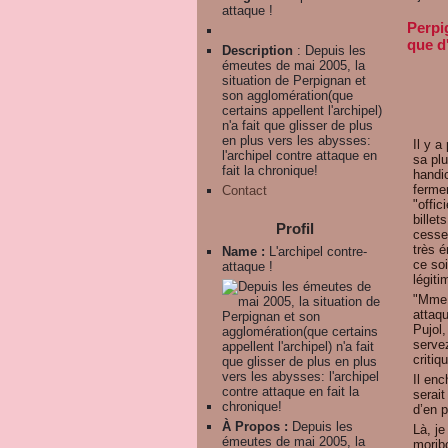
attaque !
Perpig
que d
Description
: Depuis les
émeutes de mai 2005, la
situation de Perpignan et
son agglomération(que
certains appellent l'archipel)
n'a fait que glisser de plus
en plus vers les abysses:
Il y a
l'archipel contre attaque en
sa plu
fait la chronique!
handic
fermer
Contact
"offic
billet
Profil
cessez
très é
Name :
L'archipel contre-
ce so
attaque !
légiti
"Mme 
attaq
Pujol,
serve
critiqu
Il en
serait
d’en p
À Propos :
Depuis les
Là, je
émeutes de mai 2005, la
moribo