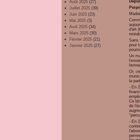
Déput
Août 2025
(27)
Perpi
Juillet 2025
(39)
Madam
Juin 2025
(23)
Comme
Mai 2025
(3)
aujour
Avril 2025
(34)
d'art 
Mars 2025
(30)
rentab
Février 2025
(21)
Sans a
pour l
Janvier 2025
(27)
poursu
Un ma
l'ense
ferme
Or, c
munici
la par
- En 2
finan
empêc
Ce bl
de l'é
augme
"pers
- En 
contre
l'abse
perme