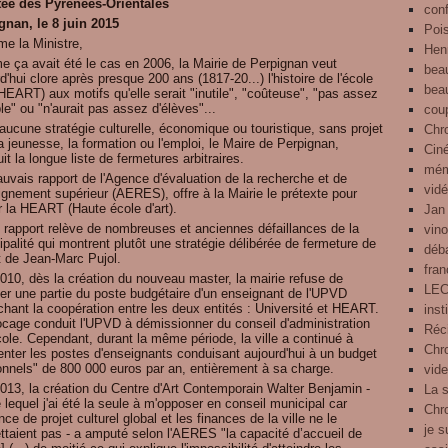
ée des Pyrénées-Orientales
con
gnan, le 8 juin 2015
Pois
e la Ministre,
Henr
 ça avait été le cas en 2006, la Mairie de Perpignan veut
bea
d'hui clore après presque 200 ans (1817-20...) l'histoire de l'école
bea
(HEART) aux motifs qu'elle serait "inutile", "coûteuse", "pas assez
le" ou "n'aurait pas assez d'élèves"...
cou
ucune stratégie culturelle, économique ou touristique, sans projet
Chr
a jeunesse, la formation ou l'emploi, le Maire de Perpignan,
Cin
it la longue liste de fermetures arbitraires.
mém
uvais rapport de l'Agence d'évaluation de la recherche et de
vid
ignement supérieur (AERES), offre à la Mairie le prétexte pour
r la HEART (Haute école d'art).
Jan
e rapport relève de nombreuses et anciennes défaillances de la
vin
palité qui montrent plutôt une stratégie délibérée de fermeture de
déb
t de Jean-Marc Pujol.
fra
010, dès la création du nouveau master, la mairie refuse de
LE
cer une partie du poste budgétaire d'un enseignant de l'UPVD
hant la coopération entre les deux entités : Université et HEART.
inst
ocage conduit l'UPVD à démissionner du conseil d'administration
Réci
cole. Cependant, durant la même période, la ville a continué à
Chro
nter les postes d'enseignants conduisant aujourd'hui à un budget
onnels" de 800 000 euros par an, entièrement à sa charge.
vid
2013, la création du Centre d'Art Contemporain Walter Benjamin -
La 
 lequel j'ai été la seule à m'opposer en conseil municipal car
Chr
nce de projet culturel global et les finances de la ville ne le
je s
ttaient pas - a amputé selon l'AERES "la capacité d’accueil de