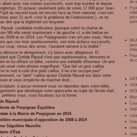
de s
 allant avec ses maires successifs, sont trop lourdes et depuis
Pyré
longtemps. Et qu'avec seulement près de votes 17 000 pour Jean-
redé
ujol au second tours (et encore face au front national, c'est loin
péco
hirac post 21 avril: c'est le problème de l’indistinction.), on ne
pomp
as dire que la légitimité soi bruyante.
Ripoull, candidate multicartes (puisque selon la chaîne de
sion M6 elle serait maintenant « de gauche »), a été battue en
 en 2009 et en 2014. Les Perpignanais n’en ont pas voulu. Nous
Mich
ons que ces trois avertissements, ses trois échecs successifs,
jaco
ur coup, venus des urnes, l’auraient ramené à la réalité."
inté
ui dénonce le dénigrement, s'y lance avec allégresse. Et
Pau
dant que Clotilde Ripoull n'est pas représentative, démontre le
du 
ire en lui offrant ce billet, comme une médaille d'honneur. Un ami
in avait cette phrase magnifique: "Que fait un gros caillou
'on le met à coté d'un petit caillou: il ne s'en occupe pas!"
mment, ce "petit" caillou qu'est Clotilde Ripoull est dans votre
ART
sure et vous empêche de marcher droit...
VI
Scriptum: à aucun moment vous ne répondez dans votre billet,
rguments que développe votre opposante au sujet de l'école d'art.
IN
 préférez vous, vous focalisez sur la forme.
Mon
lde Ripoull
Cou
dente de Perpignan Équilibre
PA
date à la Mairie de Perpignan en 2014
cat
illère municipale d'opposition de 2008 à 2014
Gas
e Ségolène Neuville
chr
taire d'État
Jean