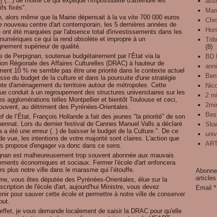
e] (...) de moitié ce qui explique l'impossibilité d'atteindre les
assi
ifs fixés".
Mar
n, alors même que la Mairie dépensait à la va vite 700 000 euros
Chr
le nouveau centre d'art contemporain, les 5 dernières années de
Hors
e ont été marquées par l'absence total d'investissements dans les
 numériques ce qui la rend obsolète et impropre à un
Trib
gnement supérieur de qualité.
(8)
e de Perpignan, soutenue budgétairement par l’État via la
BD l
tion Régionale des Affaires Culturelles (DRAC) à hauteur de
anni
ment 10 % ne semble pas être une priorité dans le contexte actuel
Ben
sse du budget de la culture et dans la poursuite d'une stratégie
nte d'aménagement du territoire autour de métropoles. Cette
Nic
que conduit à un regroupement des structures universitaires sur les
2 mi
s agglomérations telles Montpellier et bientôt Toulouse et ceci,
2mi
souvent, au détriment des Pyrénées-Orientales.
Best
f de l’État, François Hollande a fait des jeunes "la priorité" de son
uennat. Lors du dernier festival de Cannes Manuel Valls a déclaré
Slo
a a été une erreur (..) de baisser le budget de la Culture.". De ce
univ
de vue, les intentions de votre majorité sont claires. L'action que
ART
us propose d'engager va donc dans ce sens.
gnan est malheureusement trop souvent abonnée aux mauvais
ements économiques et sociaux. Fermer l'école d'art enfoncera
rs plus notre ville dans le marasme qui l’étouffe.
Abonnez
articles
e, vous êtes députée des Pyrénées-Orientales, élue sur la
scription de l'école d'art, aujourd'hui Ministre, vous devez
Email
enir pour sauver cette école et permettre à notre ville de conserver
out.
 effet, je vous demande localement de saisir la DRAC pour qu'elle