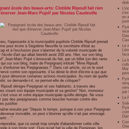
dial
nan/ école des beaux-arts: Clotilde Ripoull fait rien
L'in
s'ex
'énerver Jean-Marc Pujol! par Nicolas Caudeville
en a
jour
Pyré
ince
Gauz
Caud
 peu, l'opposante à la municipalité pujoliste Clotilde Ripoull prenait
Le 
me pour écrire à Ségolène Neuville la secrétaire d'état au
Litt
ap et à l'exclusion pour s'alarmer de la volonté municipale de
face
 l'école d'art qui allait bientôt avoir 200 ans. Hier, sur son blog
iel" Jean-Marc Pujol s’émouvait du fait, par un billet (un des rares
La b
s qui sur son blog, traite de Perpignan) intitulé "Mme Ripoull,
cult
 d’enfumer les Perpignanais !" Dans cet article, où on le sent
Mar 
nervé contre son opposante, il lui dénie le droit d'écrire à qui que
pens
it pour dénoncer certaines actions municipales. Au nom de quelle
Pyré
mité, se demande-t-il, se permet-elle de critiquer?
remp
Ripoull dénigre Perpignan et ses habitants, à travers des
serv
ues visant son équipe municipale et sa gestion" Non, monsieur
par 
 c'est vous et votre équipe municipale qu'elle dénigre. Ne vous
La F
z pas des perpignanais comme bouclier humain contre des
Soli
es justifier.
Pyré
chaîne ensuite par "Depuis le temps, puisque à ses yeux Perpignan
comp
 devenue invivable, on peut s’étonner qu’elle n’ait pas envisagé
Dai
artir… "
Com
 répondrai, que ce serait trop simple d'abandonner cette ville
Orie
nde à son triste sort. Quoi qu'ait fait la ville de Perpignan, les