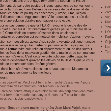
se ses intentions et s'engage fermement à soutenir la HEART.
èlement, de par votre position, il vous appartient de convaincre la
Poli
re de la Culture, Fleur Pellerin de se saisir de ce dossier et de
Zom
 tous les acteurs politiques concernés (Europe, État, Région,
l départemental, Agglomération, Ville, associations...) afin de
Vie 
uire une solution durable pour sauver cette école.
Rue
uoi ne pas permettre que la HEART rejoigne le cercle des dix
Yza
 d’art supérieur d’État directement gérées par le ministère de la
L'Oe
e ? Cette décision pourrait s'inscrire dans un dispositif
rontalier et européen qui permettrait de mobiliser d'autres moyens.
Radi
tion sont possibles, aujourd'hui, seule la volonté politique manque
Obje
auver une école qui fait partie du patrimoine de Perpignan, qui
Les 
bue à l'attractivité culturelle du département et qui ne doit surtout
Tem
ire les frais de la mauvaise gestion de la mairie et de son manque
de vision d'avenir. C'est cette volonté politique, cette capacité
r pour le département qu'avec les élèves de la HEART,que je vous
e de concrétiser dans l'intérêt général.
 tiens bien sûr à votre disposition et vous assure; Madame la
tre, de mes sentiments les meilleurs
aussi:
gnan:Jean-Marc Pujol veut fermer le marché Cassanyes 4 jours
 pour faire des économies! par Nicolas Caudeville
/l.archipel.contre-attaque.over-blog.fr/2015/06/perpignan-jean-marc-
veut-fermer-le-marche-cassanyes-4-jours-sur-7-pour-faire-des-
mies-par-nicolas-caudeville.html
one, élection d'une maire indignée: Jean-Marc Pujol, maire