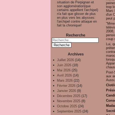
situation de Perpignan et
peines
son agglomération(que
trop 
certains appellent l'archipel)
Marc P
n'a fait que glisser de plus
d'un C
en plus vers les abysses:
peut p
l'archipel contre attaque en
"Mme 
fait la chronique!
télévi
2008,
Recherche
pensi
coup s
Lui, q
préten
contra
Archives
maroca
lorsqu
Juillet 2026
(14)
Appare
Juin 2026
(18)
chaus
Mai 2026
(25)
Post-
Avril 2026
(14)
aux a
Aussi,
Mars 2026
(22)
Cloti
Février 2026
(14)
Prési
Janvier 2026
(9)
Candi
Décembre 2025
(17)
Conse
Novembre 2025
(8)
Madam
Octobre 2025
(24)
Secré
Septembre 2025
(24)