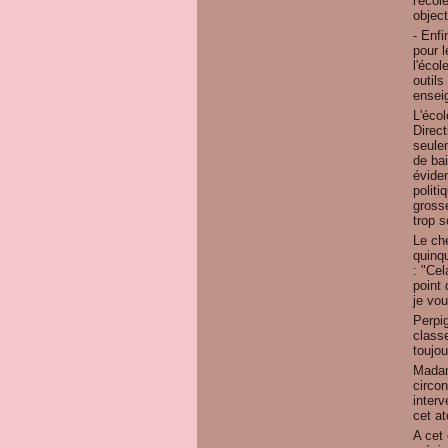
l'écol
object
- Enfi
pour 
l'écol
outils
ensei
L'écol
Direc
seule
de bai
évide
politi
grosse
trop 
Le che
quinq
: "Cel
point 
je vo
Perpi
class
toujou
Madam
circon
interv
cet at
A cet