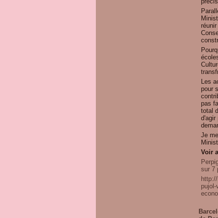
préci
Parall
Minist
réunir
Consei
constr
Pourq
écoles
Cultur
transf
Les ac
pour s
contri
pas fa
total 
d'agi
demand
Je me
Minis
Voir 
Perpi
sur 7
http:/
pujol-
econo
Barcel