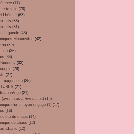
férence
(77)
se ta ville
(76)
i Lhéritier
(63)
ux-arts
(58)
ux arts
(51)
p de gueule
(43)
oniques Moscovites
(42)
éma
(39)
oire
(36)
éos
(34)
 Bucquoy
(33)
oscopie
(28)
ats
(27)
nc-maçonnerie
(25)
CTURES
(21)
itutJeanVigo
(21)
t(aventures à Rivesaltes)
(19)
nique d'un citoyen engagé (1)
(17)
eos
(16)
société du chaos
(14)
onique du chaos
(12)
uis Charlie
(12)