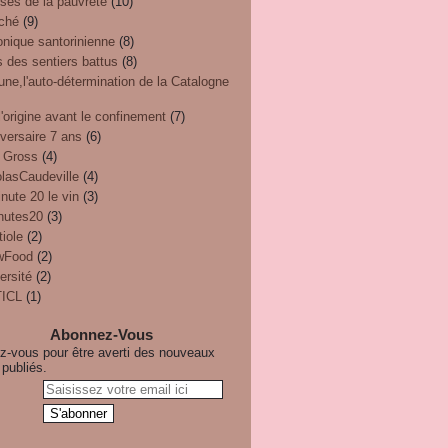
ses de la pauvreté
(10)
ché
(9)
onique santorinienne
(8)
 des sentiers battus
(8)
une,l'auto-détermination de la Catalogne
'origine avant le confinement
(7)
versaire 7 ans
(6)
 Gross
(4)
olasCaudeville
(4)
nute 20 le vin
(3)
nutes20
(3)
iole
(2)
wFood
(2)
ersité
(2)
ICL
(1)
Abonnez-Vous
-vous pour être averti des nouveaux
 publiés.