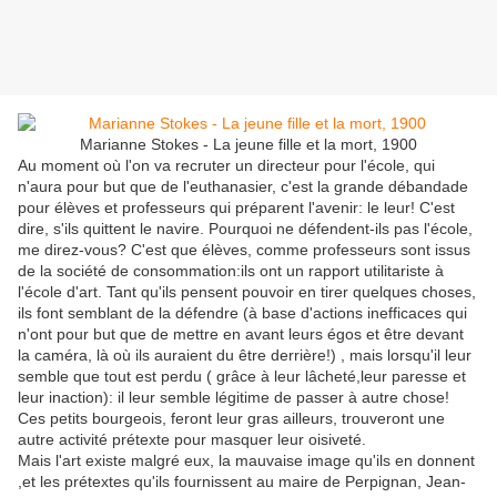
Marianne Stokes - La jeune fille et la mort, 1900
Au moment où l'on va recruter un directeur pour l'école, qui
n'aura pour but que de l'euthanasier, c'est la grande débandade
pour élèves et professeurs qui préparent l'avenir: le leur! C'est
dire, s'ils quittent le navire. Pourquoi ne défendent-ils pas l'école,
me direz-vous? C'est que élèves, comme professeurs sont issus
de la société de consommation:ils ont un rapport utilitariste à
l'école d'art. Tant qu'ils pensent pouvoir en tirer quelques choses,
ils font semblant de la défendre (à base d'actions inefficaces qui
n'ont pour but que de mettre en avant leurs égos et être devant
la caméra, là où ils auraient du être derrière!) , mais lorsqu'il leur
semble que tout est perdu ( grâce à leur lâcheté,leur paresse et
leur inaction): il leur semble légitime de passer à autre chose!
Ces petits bourgeois, feront leur gras ailleurs, trouveront une
autre activité prétexte pour masquer leur oisiveté.
Mais l'art existe malgré eux, la mauvaise image qu'ils en donnent
,et les prétextes qu'ils fournissent au maire de Perpignan, Jean-