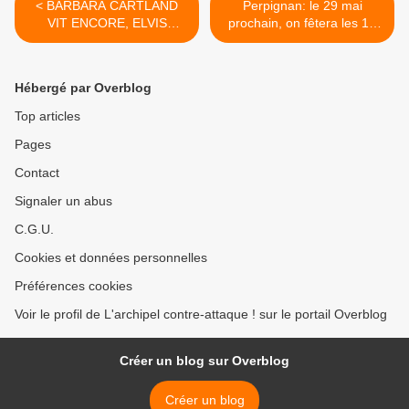
< BARBARA CARTLAND
Perpignan: le 29 mai
VIT ENCORE, ELVIS
prochain, on fêtera les 10
PRESLEY AUSSI! par
ans des émeutes! interview
l'écrivain Henri Lhéritier
Sébastien Navarro par
Nicolas Caudeville >
Hébergé par Overblog
Top articles
Pages
Contact
Signaler un abus
C.G.U.
Cookies et données personnelles
Préférences cookies
Voir le profil de L'archipel contre-attaque ! sur le portail Overblog
Créer un blog sur Overblog
Créer un blog