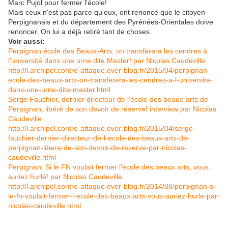
Marc Pujol pour fermer l'école!
Mais ceux n'est pas parce qu'eux, ont renoncé que le citoyen
Perpignanais et du département des Pyrénées-Orientales doive
renoncer. On lui a déjà retiré tant de choses.
Voir aussi:
Perpignan école des Beaux-Arts: on transférera les cendres à
l'université dans une urne dite Master! par Nicolas Caudeville
http://l.archipel.contre-attaque.over-blog.fr/2015/04/perpignan-
ecole-des-beaux-arts-on-transferera-les-cendres-a-l-universite-
dans-une-urne-dite-master.html
Serge Fauchier, dernier directeur de l'école des beaux-arts de
Perpignan, libéré de son devoir de réserve! interview par Nicolas
Caudeville
http://l.archipel.contre-attaque.over-blog.fr/2015/04/serge-
fauchier-dernier-directeur-de-l-ecole-des-beaux-arts-de-
perpignan-libere-de-son-devoir-de-reserve-par-nicolas-
caudeville.html
Perpignan: Si le FN voulait fermer l'école des beaux arts, vous
auriez hurlé! par Nicolas Caudeville
http://l.archipel.contre-attaque.over-blog.fr/2014/08/perpignan-si-
le-fn-voulait-fermer-l-ecole-des-beaux-arts-vous-auriez-hurle-par-
nicolas-caudeville.html