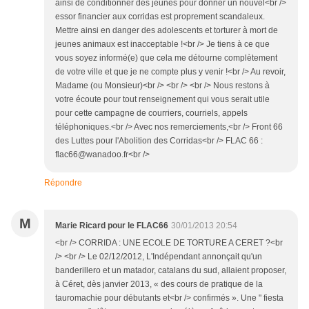
ainsi de conditionner des jeunes pour donner un nouvel<br />
essor financier aux corridas est proprement scandaleux.
Mettre ainsi en danger des adolescents et torturer à mort de
jeunes animaux est inacceptable !<br /> Je tiens à ce que
vous soyez informé(e) que cela me détourne complètement
de votre ville et que je ne compte plus y venir !<br /> Au revoir,
Madame (ou Monsieur)<br /> <br /> <br /> Nous restons à
votre écoute pour tout renseignement qui vous serait utile
pour cette campagne de courriers, courriels, appels
téléphoniques.<br /> Avec nos remerciements,<br /> Front 66
des Luttes pour l'Abolition des Corridas<br /> FLAC 66 :
flac66@wanadoo.fr<br />
Répondre
M
Marie Ricard pour le FLAC66
30/01/2013 20:54
<br /> CORRIDA : UNE ECOLE DE TORTURE A CERET ?<br
/> <br /> Le 02/12/2012, L'Indépendant annonçait qu'un
banderillero et un matador, catalans du sud, allaient proposer,
à Céret, dès janvier 2013, « des cours de pratique de la
tauromachie pour débutants et<br /> confirmés ». Une " fiesta