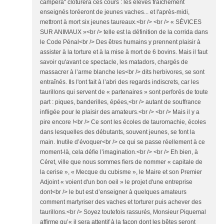
campera" clôturera ces cours : les élèves fraîchement
enseignés toréeront de jeunes vaches... et l'après-midi,
mettront à mort six jeunes taureaux.<br /> <br /> « SÉVICES
SUR ANIMAUX »<br /> telle est la définition de la corrida dans
le Code Pénal<br /> Des êtres humains y prennent plaisir à
assister à la torture et à la mise à mort de 6 bovins. Mais il faut
savoir qu'avant ce spectacle, les matadors, chargés de
massacrer à l’arme blanche les<br /> dits herbivores, se sont
entraînés. Ils l'ont fait à l’abri des regards indiscrets, car les
taurillons qui servent de « partenaires » sont perforés de toute
part : piques, banderilles, épées,<br /> autant de souffrance
infligée pour le plaisir des amateurs.<br /> <br /> Mais il y a
pire encore !<br /> Ce sont les écoles de tauromachie, écoles
dans lesquelles des débutants, souvent jeunes, se font la
main. Inutile d’évoquer<br /> ce qui se passe réellement à ce
moment-là, cela défie l’imagination.<br /> <br /> Eh bien, à
Céret, ville que nous sommes fiers de nommer « capitale de
la cerise », « Mecque du cubisme », le Maire et son Premier
Adjoint « voient d'un bon oeil » le projet d'une entreprise
dont<br /> le but est d’enseigner à quelques amateurs
comment martyriser des vaches et torturer puis achever des
taurillons.<br /> Soyez toutefois rassurés, Monsieur Piquemal
affirme qu’« il sera attentif à la façon dont les bêtes seront