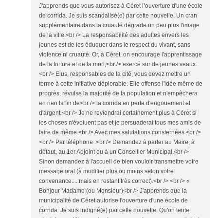
J'apprends que vous autorisez à Céret l’ouverture d'une école
de corrida. Je suis scandalisé(e) par cette nouvelle. Un cran
supplémentaire dans la cruauté dégrade un peu plus l'image
de la ville.<br /> La responsabilité des adultes envers les
jeunes est de les éduquer dans le respect du vivant, sans
violence ni cruauté. Or, à Céret, on encourage l'apprentissage
de la torture et de la mort,<br /> exercé sur de jeunes veaux.
<br /> Elus, responsables de la cité, vous devez mettre un
terme à cette initiative déplorable. Elle offense l'idée même de
progrès, révulse la majorité de la population et n'empêchera
en rien la fin de<br /> la corrida en perte d'engouement et
d'argent.<br /> Je ne reviendrai certainement plus à Céret si
les choses n'évoluent pas et je persuaderai tous mes amis de
faire de même.<br /> Avec mes salutations consternées.<br />
<br /> Par téléphone :<br /> Demandez à parler au Maire, à
défaut, au 1er Adjoint ou à un Conseiller Municipal.<br />
Sinon demandez à l'accueil de bien vouloir transmettre votre
message oral (à modifier plus ou moins selon votre
convenance.... mais en restant très correct).<br /> <br /> «
Bonjour Madame (ou Monsieur)<br /> J'apprends que la
municipalité de Céret autorise l'ouverture d'une école de
corrida. Je suis indigné(e) par cette nouvelle. Qu'on tente,