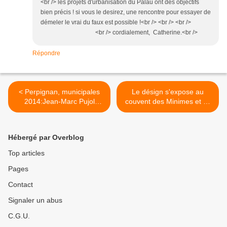
<br /> les projets d'urbanisation du Palau ont des objectifs
bien précis ! si vous le desirez, une rencontre pour essayer de
démeler le vrai du faux est possible !<br /> <br /> <br />
<br /> cordialement, Catherine.<br />
Répondre
< Perpignan, municipales
Le désign s'expose au
2014:Jean-Marc Pujol
couvent des Minimes et ça
manifeste contre le mariage
fait le buzz! interview
homosexuel à Paris pour
Clément Cividino par
que Jean-François Copé lui
Nicolas Caudeville >
Hébergé par Overblog
accorde l'étiquette UMP !
par Nicolas Caudeville
Top articles
Pages
Contact
Signaler un abus
C.G.U.