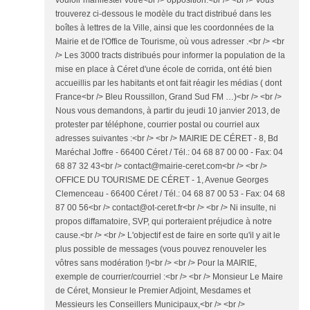
vouloir manifester votre<br /> opposition.<br /> <br /> Vous
trouverez ci-dessous le modèle du tract distribué dans les
boîtes à lettres de la Ville, ainsi que les coordonnées de la
Mairie et de l'Office de Tourisme, où vous adresser .<br /> <br
/> Les 3000 tracts distribués pour informer la population de la
mise en place à Céret d'une école de corrida, ont été bien
accueillis par les habitants et ont fait réagir les médias ( dont
France<br /> Bleu Roussillon, Grand Sud FM …)<br /> <br />
Nous vous demandons, à partir du jeudi 10 janvier 2013, de
protester par téléphone, courrier postal ou courriel aux
adresses suivantes :<br /> <br /> MAIRIE DE CÉRET - 8, Bd
Maréchal Joffre - 66400 Céret / Tél.: 04 68 87 00 00 - Fax: 04
68 87 32 43<br /> contact@mairie-ceret.com<br /> <br />
OFFICE DU TOURISME DE CÉRET - 1, Avenue Georges
Clemenceau - 66400 Céret / Tél.: 04 68 87 00 53 - Fax: 04 68
87 00 56<br /> contact@ot-ceret.fr<br /> <br /> Ni insulte, ni
propos diffamatoire, SVP, qui porteraient préjudice à notre
cause.<br /> <br /> L'objectif est de faire en sorte qu'il y ait le
plus possible de messages (vous pouvez renouveler les
vôtres sans modération !)<br /> <br /> Pour la MAIRIE,
exemple de courrier/courriel :<br /> <br /> Monsieur Le Maire
de Céret, Monsieur le Premier Adjoint, Mesdames et
Messieurs les Conseillers Municipaux,<br /> <br />