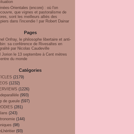
ituation
nées-Orientales (encore) : où l'on
couvre, que vignes et pastoralisme de
res, sont les meilleurs alliés des
iers dans l'incendie ! par Robert Dainar
Pages
el Onfray, le philosophe libertaire et anti-
bin: sa conférence de Rivesaltes en
gralité par Nicolas Caudeville
l Jorion le 13 septembre à Cent mètres
centre du monde
Catégories
ICLES
(2179)
DEOS
(1232)
TERVIEWS
(1226)
deparallèle
(993)
p de gueule
(597)
RODIES
(281)
alans
(243)
tronomie
(144)
oniques
(98)
Lhéritier
(93)