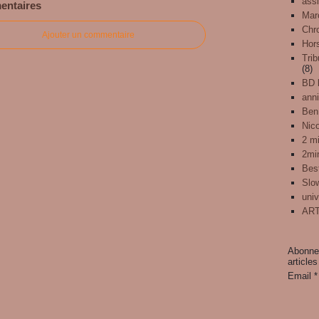
assi
entaires
Mar
Chr
Ajouter un commentaire
Hors
Trib
(8)
BD l
anni
Ben
Nic
2 mi
2mi
Best
Slo
univ
ART
Abonnez
articles
Email