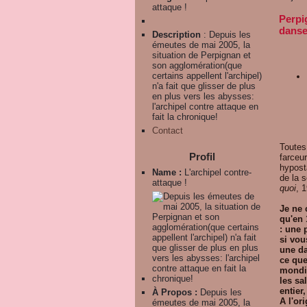
attaque !
Perpi
danse
Description
: Depuis les
émeutes de mai 2005, la
situation de Perpignan et
son agglomération(que
certains appellent l'archipel)
n'a fait que glisser de plus
en plus vers les abysses:
l'archipel contre attaque en
fait la chronique!
Contact
Toutes 
Profil
farceur
hyposta
Name :
L'archipel contre-
de la s
attaque !
quoi
, 
Je ne 
qu'en 
: une 
si vou
une da
ce que
mondia
les sa
entier
À Propos :
Depuis les
A l'or
émeutes de mai 2005, la