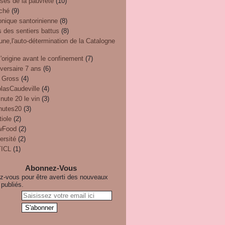
ses de la pauvreté
(10)
ché
(9)
onique santorinienne
(8)
 des sentiers battus
(8)
une,l'auto-détermination de la Catalogne
'origine avant le confinement
(7)
versaire 7 ans
(6)
 Gross
(4)
olasCaudeville
(4)
nute 20 le vin
(3)
nutes20
(3)
iole
(2)
wFood
(2)
ersité
(2)
ICL
(1)
Abonnez-Vous
-vous pour être averti des nouveaux
 publiés.