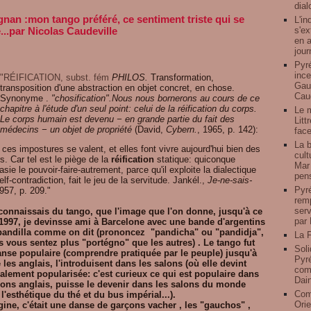
dial
gnan :mon tango préféré, ce sentiment triste qui se
L'in
s'ex
...par Nicolas Caudeville
en a
jour
Pyré
ince
"RÉIFICATION
, subst. fém
PHILOS.
Transformation,
Gauz
transposition d'une abstraction en objet concret, en chose.
Caud
Synonyme .
"chosification".
Nous nous bornerons au cours de ce
chapitre à l'étude d'un seul point: celui de la réification du corps.
Le 
Le corps humain est devenu − en grande partie du fait des
Litt
médecins − un objet de propriété
(
David
,
Cybern.
, 1965
, p. 142):
face
La b
ces impostures se valent, et elles font vivre aujourd'hui bien des
cult
s. Car tel est le piège de la
réification
statique: quiconque
Mar 
sie le pouvoir-faire-autrement, parce qu'il exploite la dialectique
pens
elf-contradiction, fait le jeu de la servitude.
Jankél.
,
Je-ne-sais-
Pyré
1957
, p. 209."
remp
serv
connaissais du tango, que l'image que l'on donne, jusqu'à ce
par 
1997, je devinsse ami à Barcelone avec une bande d'argentins
pandilla comme on dit (prononcez "pandicha" ou "pandidja",
La F
s vous sentez plus "portégno" que les autres) . Le tango fut
Soli
nse populaire (comprendre pratiquée par le peuple) jusqu'à
Pyré
 les anglais, l'introduisent dans les salons (où elle devint
comp
lement popularisée: c'est curieux ce qui est populaire dans
Dai
lons anglais, puisse le devenir dans les salons du monde
Com
, l'esthétique du thé et du bus impérial...).
Orie
igine, c'était une danse de garçons vacher , les "gauchos" ,