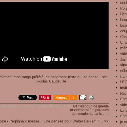
con
Pois
Henr
bea
bea
cou
Chr
Cin
mém
vid
Jan
vin
déb
fra
LE
inst
Réci
Repost
0
Chro
vid
Published by L'archipel contre-attaque !
-
dans
articles
coup de gueule
mondeparallèle
parodies
La 
commenter cet article
…
Chr
ture / Perpignan: messe...
Une pensée pour Walter Benjamin... >>
je s