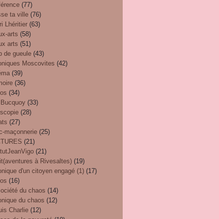
férence
(77)
se ta ville
(76)
i Lhéritier
(63)
ux-arts
(58)
ux arts
(51)
p de gueule
(43)
oniques Moscovites
(42)
éma
(39)
oire
(36)
éos
(34)
 Bucquoy
(33)
oscopie
(28)
ats
(27)
nc-maçonnerie
(25)
CTURES
(21)
itutJeanVigo
(21)
t(aventures à Rivesaltes)
(19)
nique d'un citoyen engagé (1)
(17)
eos
(16)
société du chaos
(14)
onique du chaos
(12)
uis Charlie
(12)