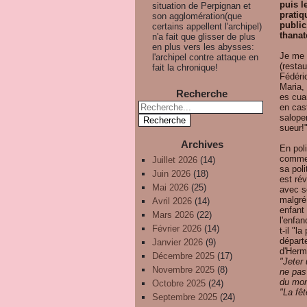
puis l
situation de Perpignan et
pratiq
son agglomération(que
public
certains appellent l'archipel)
thanat
n'a fait que glisser de plus
en plus vers les abysses:
Je me 
l'archipel contre attaque en
(resta
fait la chronique!
Fédéri
Maria,
Recherche
es cua
en cast
salope
sueur!
Archives
En poli
comme 
Juillet 2026
(14)
sa pol
Juin 2026
(18)
est ré
Mai 2026
(25)
avec s
malgré 
Avril 2026
(14)
enfant 
Mars 2026
(22)
l'enfa
Février 2026
(14)
t-il "l
départe
Janvier 2026
(9)
d'Herme
Décembre 2025
(17)
"Jeter
Novembre 2025
(8)
ne pas
du mon
Octobre 2025
(24)
"La fêt
Septembre 2025
(24)