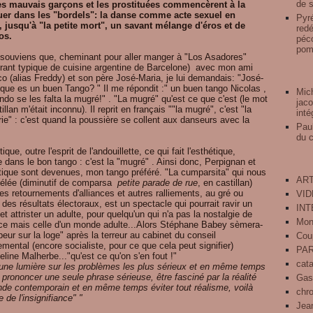
de s
es mauvais garçons et les prostituées commencèrent à la
uer dans les "bordels": la danse comme acte sexuel en
Pyré
, jusqu'à "la petite mort", un savant mélange d'éros et de
redé
os.
péco
pomp
souviens que, cheminant pour aller manger à "Los Asadores"
urant typique de cuisine argentine de Barcelone) avec mon ami
co (alias Freddy) et son père José-Maria, je lui demandais: "José-
 que es un buen Tango? " Il me répondit :" un buen tango Nicolas ,
Mich
ndo se les falta la mugré!" . "La mugré" qu'est ce que c'est (le mot
jaco
illan m'était inconnu). Il reprit en français ""la mugré", c'est "la
inté
rie" : c'est quand la poussière se collent aux danseurs avec la
Pau
"
du 
tique, outre l'esprit de l'andouillette, ce qui fait l'esthétique,
dans le bon tango : c'est la "mugré" . Ainsi donc, Perpignan et
itique sont devenues, mon tango préféré. "La cumparsita" qui nous
ART
vélée (diminutif de comparsa
petite parade de rue
, en castillan)
es retournements d'alliances et autres ralliements, au gré ou
VI
des résultats électoraux, est un spectacle qui pourrait ravir un
IN
et attrister un adulte, pour quelqu'un qui n'a pas la nostalgie de
Mon
nce mais celle d'un monde adulte...Alors Stéphane Babey sèmera-
a peur sur la loge" après la terreur au cabinet du conseil
Cou
mental (encore socialiste, pour ce que cela peut signifier)
PA
line Malherbe..."qu'est ce qu'on s'en fout !"
cat
 une lumière sur les problèmes les plus sérieux et en même temps
 prononcer une seule phrase sérieuse, être fasciné par la réalité
Gas
de contemporain et en même temps éviter tout réalisme, voilà
chr
e de l'insignifiance" "
Jean