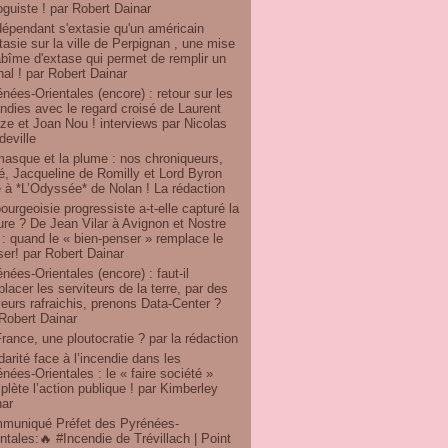
oguiste ! par Robert Dainar
dépendant s'extasie qu'un américain
tasie sur la ville de Perpignan , une mise
bîme d'extase qui permet de remplir un
nal ! par Robert Dainar
nées-Orientales (encore) : retour sur les
ndies avec le regard croisé de Laurent
e et Joan Nou ! interviews par Nicolas
eville
masque et la plume : nos chroniqueurs,
ré, Jacqueline de Romilly et Lord Byron
 à *L’Odyssée* de Nolan ! La rédaction
ourgeoisie progressiste a-t-elle capturé la
ure ? De Jean Vilar à Avignon et Nostre
: quand le « bien-penser » remplace le
er! par Robert Dainar
nées-Orientales (encore) : faut-il
lacer les serviteurs de la terre, par des
eurs rafraichis, prenons Data-Center ?
Robert Dainar
rance, une ploutocratie ? par la rédaction
darité face à l’incendie dans les
nées-Orientales : le « faire société »
lète l’action publique ! par Kimberley
nar
muniqué Préfet des Pyrénées-
ntales:🔥 #Incendie de Trévillach | Point