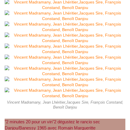
Vincent Madramany, Jean Lhéritier,Jacques Sire, François Constand,
Benoît Danjou
"2 minutes 20 pour un vin"2 dégustez le rancio sec
Danjou/Banessy 1965 avec Romain Margueritte