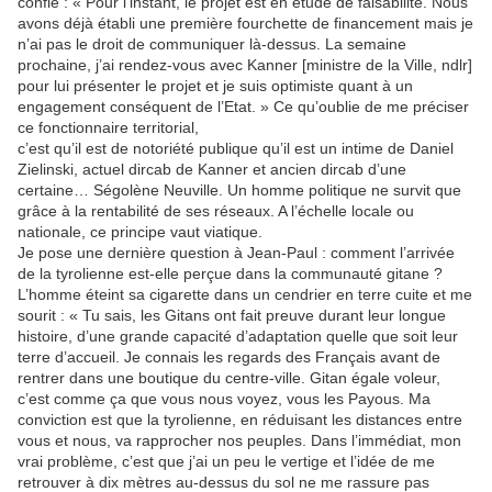
confie : « Pour l’instant, le projet est en étude de faisabilité. Nous
avons déjà établi une première fourchette de financement mais je
n’ai pas le droit de communiquer là-dessus. La semaine
prochaine, j’ai rendez-vous avec Kanner [ministre de la Ville, ndlr]
pour lui présenter le projet et je suis optimiste quant à un
engagement conséquent de l’Etat. » Ce qu’oublie de me préciser
ce fonctionnaire territorial,
c’est qu’il est de notoriété publique qu’il est un intime de Daniel
Zielinski, actuel dircab de Kanner et ancien dircab d’une
certaine… Ségolène Neuville. Un homme politique ne survit que
grâce à la rentabilité de ses réseaux. A l’échelle locale ou
nationale, ce principe vaut viatique.
Je pose une dernière question à Jean-Paul : comment l’arrivée
de la tyrolienne est-elle perçue dans la communauté gitane ?
L’homme éteint sa cigarette dans un cendrier en terre cuite et me
sourit : « Tu sais, les Gitans ont fait preuve durant leur longue
histoire, d’une grande capacité d’adaptation quelle que soit leur
terre d’accueil. Je connais les regards des Français avant de
rentrer dans une boutique du centre-ville. Gitan égale voleur,
c’est comme ça que vous nous voyez, vous les Payous. Ma
conviction est que la tyrolienne, en réduisant les distances entre
vous et nous, va rapprocher nos peuples. Dans l’immédiat, mon
vrai problème, c’est que j’ai un peu le vertige et l’idée de me
retrouver à dix mètres au-dessus du sol ne me rassure pas