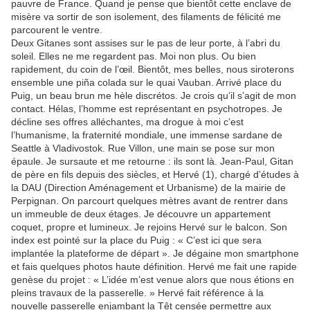
pauvre de France. Quand je pense que bientôt cette enclave de
misère va sortir de son isolement, des filaments de félicité me
parcourent le ventre.
Deux Gitanes sont assises sur le pas de leur porte, à l’abri du
soleil. Elles ne me regardent pas. Moi non plus. Ou bien
rapidement, du coin de l’œil. Bientôt, mes belles, nous siroterons
ensemble une piña colada sur le quai Vauban. Arrivé place du
Puig, un beau brun me hèle discrétos. Je crois qu’il s’agit de mon
contact. Hélas, l’homme est représentant en psychotropes. Je
décline ses offres alléchantes, ma drogue à moi c’est
l’humanisme, la fraternité mondiale, une immense sardane de
Seattle à Vladivostok. Rue Villon, une main se pose sur mon
épaule. Je sursaute et me retourne : ils sont là. Jean-Paul, Gitan
de père en fils depuis des siècles, et Hervé (1), chargé d’études à
la DAU (Direction Aménagement et Urbanisme) de la mairie de
Perpignan. On parcourt quelques mètres avant de rentrer dans
un immeuble de deux étages. Je découvre un appartement
coquet, propre et lumineux. Je rejoins Hervé sur le balcon. Son
index est pointé sur la place du Puig : « C’est ici que sera
implantée la plateforme de départ ». Je dégaine mon smartphone
et fais quelques photos haute définition. Hervé me fait une rapide
genèse du projet : « L’idée m’est venue alors que nous étions en
pleins travaux de la passerelle. » Hervé fait référence à la
nouvelle passerelle enjambant la Têt censée permettre aux