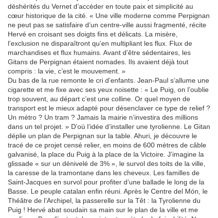
déshérités du Vernet d’accéder en toute paix et simplicité au
cœur historique de la cité. « Une ville moderne comme Perpignan
ne peut pas se satisfaire d’un centre-ville aussi fragmenté, récite
Hervé en croisant ses doigts fins et délicats. La misère,
l’exclusion ne disparaîtront qu’en multipliant les flux. Flux de
marchandises et flux humains. Avant d’être sédentaires, les
Gitans de Perpignan étaient nomades. Ils avaient déjà tout
compris : la vie, c’est le mouvement. »
Du bas de la rue remonte le cri d’enfants. Jean-Paul s’allume une
cigarette et me fixe avec ses yeux noisette : « Le Puig, on l’oublie
trop souvent, au départ c’est une colline. Or quel moyen de
transport est le mieux adapté pour désenclaver ce type de relief ?
Un métro ? Un tram ? Jamais la mairie n’investira des millions
dans un tel projet. » D’où l’idée d’installer une tyrolienne. Le Gitan
déplie un plan de Perpignan sur la table. Ahuri, je découvre le
tracé de ce projet censé relier, en moins de 600 mètres de câble
galvanisé, la place du Puig à la place de la Victoire. J’imagine la
glissade « sur un dénivelé de 3% », le survol des toits de la ville,
la caresse de la tramontane dans les cheveux. Les familles de
Saint-Jacques en survol pour profiter d’une ballade le long de la
Basse. Le peuple catalan enfin réuni. Après le Centre del Món, le
Théâtre de l’Archipel, la passerelle sur la Têt : la Tyrolienne du
Puig ! Hervé abat soudain sa main sur le plan de la ville et me