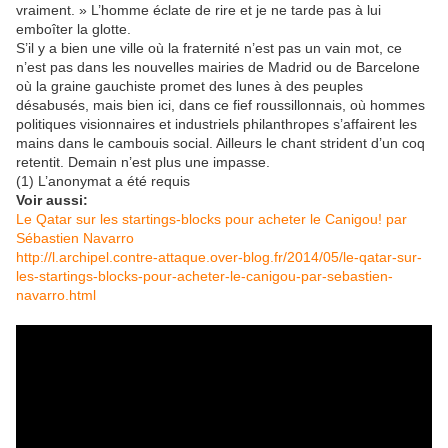
vraiment. » L’homme éclate de rire et je ne tarde pas à lui
emboîter la glotte.
S’il y a bien une ville où la fraternité n’est pas un vain mot, ce
n’est pas dans les nouvelles mairies de Madrid ou de Barcelone
où la graine gauchiste promet des lunes à des peuples
désabusés, mais bien ici, dans ce fief roussillonnais, où hommes
politiques visionnaires et industriels philanthropes s’affairent les
mains dans le cambouis social. Ailleurs le chant strident d’un coq
retentit. Demain n’est plus une impasse.
(1) L’anonymat a été requis
Voir aussi:
Le Qatar sur les startings-blocks pour acheter le Canigou! par
Sébastien Navarro
http://l.archipel.contre-attaque.over-blog.fr/2014/05/le-qatar-sur-
les-startings-blocks-pour-acheter-le-canigou-par-sebastien-
navarro.html