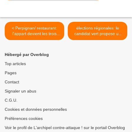
< Perpignan/ restaurant:
élections régionales: le
l'appart devient les trois
candidat vert propose un
journée, grâce à la cuisine
statut et un parlement nord
vagabonde de Véronique
catalan dans la cadre de la
Souloy! interview par
future grande région Midi-
Hébergé par Overblog
Nicolas Caudeville
Pyrénées/Languedoc-
Roussillon! interview Gérard
Top articles
Onesta par Nicolas
Pages
Caudeville >
Contact
Signaler un abus
C.G.U.
Cookies et données personnelles
Préférences cookies
Voir le profil de L'archipel contre-attaque ! sur le portail Overblog