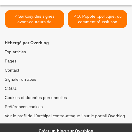
< Sarkosy:des signes
P.O. Popote...politique, ou
avant-coureurs de
comment réussir son
"chienlit"...par Antoni
ouillade par notre
Lahondès président club
honorable correspondant >
Villepin
Hébergé par Overblog
Top articles
Pages
Contact
Signaler un abus
C.G.U.
Cookies et données personnelles
Préférences cookies
Voir le profil de L'archipel contre-attaque ! sur le portail Overblog
Créer un blog sur Overblog