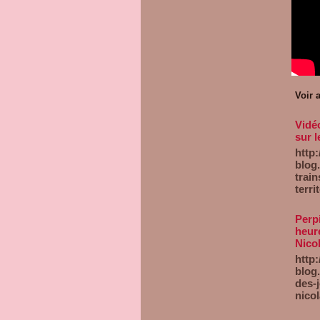
Voir 
Vidéo
sur l
http:
blog.
trai
terri
Perpi
heure
Nico
http:
blog.
des-j
nicol