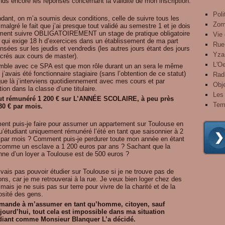
nds encore les réponses concernant la validité de mon inscription.
Poli
dant, on m’a soumis deux conditions, celle de suivre tous les
Zom
malgré le fait que j’ai presque tout validé au semestre 1 et je dois
ment suivre OBLIGATOIREMENT un stage de pratique obligatoire
Vie 
 qui exige 18 h d’exercices dans un établissement de ma part
Rue
sées sur les jeudis et vendredis (les autres jours étant des jours
Yza
crés aux cours de master).
L'Oe
mble avec ce SPA est que mon rôle durant un an sera le même
 j’avais été fonctionnaire stagiaire (sans l’obtention de ce statut)
Radi
que là j’interviens quotidiennement avec mes cours et par
Obje
tion dans la classe d’une titulaire.
Les 
ut rémunéré 1 200 € sur L’ANNÉE SCOLAIRE, à peu près
Tem
30 € par mois.
nt puis-je faire pour assumer un appartement sur Toulouse en
u’étudiant uniquement rémunéré l’été en tant que saisonnier à 2
 par mois ? Comment puis-je perdurer toute mon année en étant
comme un esclave a 1 200 euros par ans ? Sachant que la
ne d’un loyer a Toulouse est de 500 euros ?
vais pas pouvoir étudier sur Toulouse si je ne trouve pas de
ons, car je me retrouverai à la rue. Je veux bien loger chez des
mais je ne suis pas sur terre pour vivre de la charité et de la
osité des gens.
mande à m’assumer en tant qu’homme, citoyen, sauf
jourd’hui, tout cela est impossible dans ma situation
diant comme Monsieur Blanquer L’a décidé.