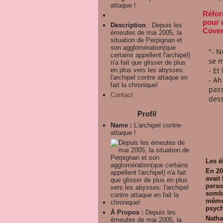
attaque !
Réfor
pour 
Description
: Depuis les
Coven
émeutes de mai 2005, la
situation de Perpignan et
son agglomération(que
"
- N
certains appellent l'archipel)
se m
n'a fait que glisser de plus
- Et
en plus vers les abysses:
l'archipel contre attaque en
- Ah
fait la chronique!
pass
Contact
dess
Profil
Name :
L'archipel contre-
attaque !
Les é
En 20
avait
perso
sombr
même 
psych
À Propos :
Depuis les
Nathal
émeutes de mai 2005, la