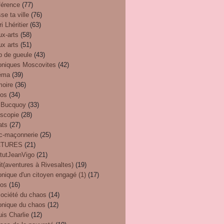
férence
(77)
se ta ville
(76)
i Lhéritier
(63)
ux-arts
(58)
ux arts
(51)
p de gueule
(43)
oniques Moscovites
(42)
éma
(39)
oire
(36)
éos
(34)
 Bucquoy
(33)
oscopie
(28)
ats
(27)
nc-maçonnerie
(25)
CTURES
(21)
itutJeanVigo
(21)
t(aventures à Rivesaltes)
(19)
nique d'un citoyen engagé (1)
(17)
eos
(16)
société du chaos
(14)
onique du chaos
(12)
uis Charlie
(12)