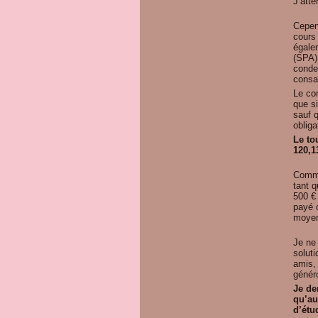
J’atte
Cepen
cours 
égale
(SPA)
conden
consa
Le co
que si
sauf 
obliga
Le to
120,1
Comme
tant q
500 €
payé 
moyen
Je ne 
soluti
amis, 
génér
Je de
qu’au
d’étu