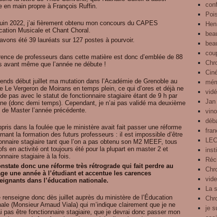
con
e en main propre à François Ruffin.
Pois
juin 2022, j’ai fièrement obtenu mon concours du CAPES
Henr
cation Musicale et Chant Choral.
bea
avons été 39 lauréats sur 127 postes à pourvoir.
bea
cou
rence de professeurs dans cette matière est donc d’emblée de 88
Chr
s avant même que l’année ne débute !
Cin
rends début juillet ma mutation dans l’Académie de Grenoble au
mém
e Le Vergeron de Moirans en temps plein, ce qui d’ores et déjà ne
vid
de pas avec le statut de fonctionnaire stagiaire étant de 9 h par
Jan
ne (donc demi temps). Cependant, je n’ai pas validé ma deuxième
 de Master l’année précédente.
vin
déb
ppris dans la foulée que le ministère avait fait passer une réforme
fra
nant la formation des futurs professeurs : il est impossible d’être
LE
ionnaire stagiaire tant que l’on a pas obtenu son M2 MEEF, tous
ofs en activité ont toujours été pour la plupart en master 2 et
inst
onnaire stagiaire à la fois.
Réci
nstate donc une réforme très rétrograde qui fait perdre au
Chro
ge une année à l’étudiant et accentue les carences
vid
eignants dans l’éducation nationale.
La 
 renseigne donc dès juillet auprès du ministère de l’Éducation
Chr
nale (Monsieur Arnaud Viala) qui m’indique clairement que je ne
je s
i pas être fonctionnaire stagiaire, que je devrai donc passer mon