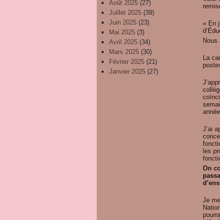
Août 2025
(27)
remis
Juillet 2025
(39)
Juin 2025
(23)
« En 
d’Édu
Mai 2025
(3)
Nous 
Avril 2025
(34)
Mars 2025
(30)
La ca
Février 2025
(21)
poste
Janvier 2025
(27)
J’app
collèg
coïnci
semai
année
J’ai a
concer
fonct
les pr
foncti
On co
passa
d’ens
Je me
Natio
pourra