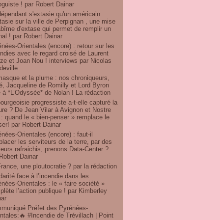
oguiste ! par Robert Dainar
dépendant s'extasie qu'un américain
tasie sur la ville de Perpignan , une mise
bîme d'extase qui permet de remplir un
nal ! par Robert Dainar
nées-Orientales (encore) : retour sur les
ndies avec le regard croisé de Laurent
e et Joan Nou ! interviews par Nicolas
eville
masque et la plume : nos chroniqueurs,
ré, Jacqueline de Romilly et Lord Byron
 à *L’Odyssée* de Nolan ! La rédaction
ourgeoisie progressiste a-t-elle capturé la
ure ? De Jean Vilar à Avignon et Nostre
: quand le « bien-penser » remplace le
er! par Robert Dainar
nées-Orientales (encore) : faut-il
lacer les serviteurs de la terre, par des
eurs rafraichis, prenons Data-Center ?
Robert Dainar
rance, une ploutocratie ? par la rédaction
darité face à l’incendie dans les
nées-Orientales : le « faire société »
lète l’action publique ! par Kimberley
nar
muniqué Préfet des Pyrénées-
ntales:🔥 #Incendie de Trévillach | Point