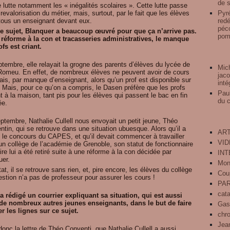
de s
e lutte notamment les « inégalités scolaires ». Cette lutte passe
 revalorisation du métier, mais, surtout, par le fait que les élèves
Pyré
 tous un enseignant devant eux.
redé
péco
ce sujet, Blanquer a beaucoup œuvré pour que ça n’arrive pas.
pomp
 réforme à la con et tracasseries administratives, le manque
fs est criant.
tembre, elle relayait la grogne des parents d’élèves du lycée de
Mich
Romeu. En effet, de nombreux élèves ne peuvent avoir de cours
jaco
ais, par manque d’enseignant, alors qu’un prof est disponible sur
inté
 Mais, pour ce qu’on a compris, le Dasen préfère que les profs
Pau
t à la maison, tant pis pour les élèves qui passent le bac en fin
du 
ée.
ptembre, Nathalie Cullell nous envoyait un petit jeune, Théo
tin, qui se retrouve dans une situation ubuesque. Alors qu’il a
ART
i le concours du CAPES, et qu’il devait commencer à travailler
VI
un collège de l’académie de Grenoble, son statut de fonctionnaire
ire lui a été retiré suite à une réforme à la con décidée par
IN
uer.
Mon
at, il se retrouve sans rien, et, pire encore, les élèves du collège
Cou
stion n’a pas de professeur pour assurer les cours !
PA
cat
a rédigé un courrier expliquant sa situation, qui est aussi
 de nombreux autres jeunes enseignants, dans le but de faire
Gas
r les lignes sur ce sujet.
chr
Jean
donc la lettre de Théo Conventi, que Nathalie Cullell a aussi