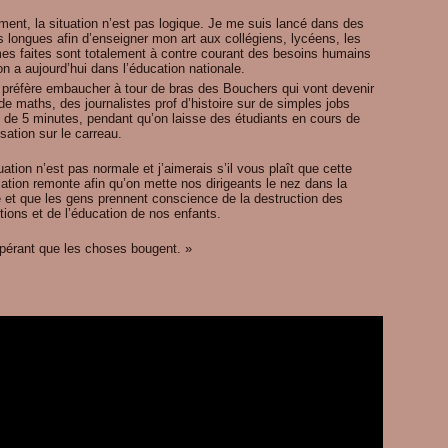
ment, la situation n’est pas logique. Je me suis lancé dans des
 longues afin d’enseigner mon art aux collégiens, lycéens, les
mes faites sont totalement à contre courant des besoins humains
on a aujourd’hui dans l’éducation nationale.
t préfère embaucher à tour de bras des Bouchers qui vont devenir
de maths, des journalistes prof d’histoire sur de simples jobs
g de 5 minutes, pendant qu’on laisse des étudiants en cours de
risation sur le carreau.
uation n’est pas normale et j’aimerais s’il vous plaît que cette
ation remonte afin qu’on mette nos dirigeants le nez dans la
 et que les gens prennent conscience de la destruction des
utions et de l’éducation de nos enfants.
pérant que les choses bougent. »