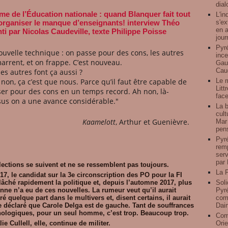
dial
me de l’Éducation nationale : quand Blanquer fait tout
L'in
s'ex
organiser le manque d’enseignants! interview Théo
en a
ti par Nicolas Caudeville, texte Philippe Poisse
jour
Pyré
ouvelle technique : on passe pour des cons, les autres
ince
arrent, et on frappe. C’est nouveau.
Gauz
Caud
 les autres font ça aussi ?
Le 
 non, ça c’est que nous. Parce qu’il faut être capable de
Litt
er pour des cons en un temps record. Ah non, là-
face
us on a une avance considérable.
"
La b
cult
Kaamelott
,
Arthur
et
Guenièvre
.
Mar 
pens
Pyré
remp
serv
par 
lections se suivent et ne se ressemblent pas toujours.
La F
17, le candidat sur la 3e circonscription des PO pour la FI
 lâché rapidement la politique et, depuis l’automne 2017, plus
Soli
nne n’a eu de ces nouvelles. La rumeur veut qu’il aurait
Pyré
é quelque part dans le multivers et, disent certains, il aurait
comp
déclaré que Carole Delga est de gauche. Tant de souffrances
Dai
ologiques, pour un seul homme, c’est trop. Beaucoup trop.
Com
ie Cullell, elle, continue de militer.
Orie