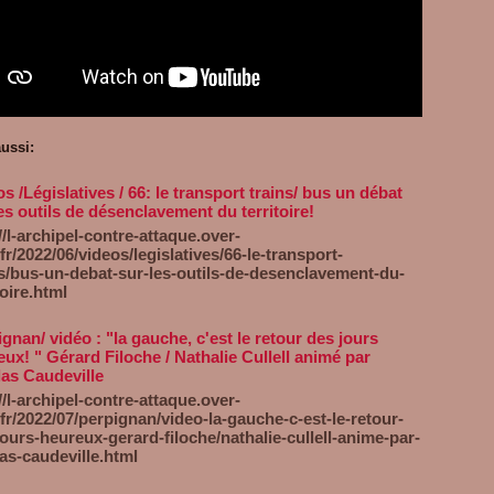
aussi:
s /Législatives / 66: le transport trains/ bus un débat
es outils de désenclavement du territoire!
//l-archipel-contre-attaque.over-
fr/2022/06/videos/legislatives/66-le-transport-
ns/bus-un-debat-sur-les-outils-de-desenclavement-du-
toire.html
gnan/ vidéo : "la gauche, c'est le retour des jours
ux! " Gérard Filoche / Nathalie Cullell animé par
las Caudeville
//l-archipel-contre-attaque.over-
fr/2022/07/perpignan/video-la-gauche-c-est-le-retour-
ours-heureux-gerard-filoche/nathalie-cullell-anime-par-
as-caudeville.html