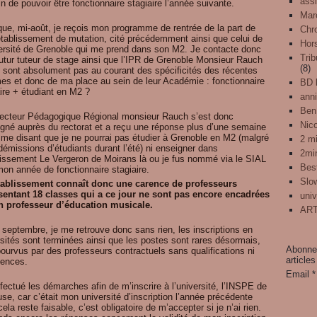
assi
n de pouvoir être fonctionnaire stagiaire l’année suivante.
Mar
que, mi-août, je reçois mon programme de rentrée de la part de
Chr
tablissement de mutation, cité précédemment ainsi que celui de
Hors
versité de Grenoble qui me prend dans son M2. Je contacte donc
Trib
utur tuteur de stage ainsi que l’IPR de Grenoble Monsieur Rauch
(8)
e sont absolument pas au courant des spécificités des récentes
mes et donc de ma place au sein de leur Académie : fonctionnaire
BD l
ire + étudiant en M2 ?
anni
Ben
pecteur Pédagogique Régional monsieur Rauch s’est donc
Nic
igné auprès du rectorat et a reçu une réponse plus d’une semaine
 me disant que je ne pourrai pas étudier à Grenoble en M2 (malgré
2 mi
démissions d’étudiants durant l’été) ni enseigner dans
2mi
blissement Le Vergeron de Moirans là ou je fus nommé via le SIAL
Best
mon année de fonctionnaire stagiaire.
Slo
tablissement connaît donc une carence de professeurs
sentant 18 classes qui a ce jour ne sont pas encore encadrées
univ
n professeur d’éducation musicale.
ART
 septembre, je me retrouve donc sans rien, les inscriptions en
rsités sont terminées ainsi que les postes sont rares désormais,
Abonnez
ourvus par des professeurs contractuels sans qualifications ni
articles
iences.
Email
ffectué les démarches afin de m’inscrire à l’université, l’INSPE de
se, car c’était mon université d’inscription l’année précédente
ela reste faisable, c’est obligatoire de m’accepter si je n’ai rien.