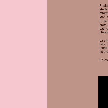
Égale
études
réfor
que l’
L’Éta
profs 
datin
titula
La sit
inform
merde
instit
En es