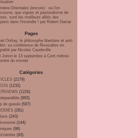
ituation
nées-Orientales (encore) : où l'on
couvre, que vignes et pastoralisme de
res, sont les meilleurs alliés des
iers dans l'incendie ! par Robert Dainar
Pages
el Onfray, le philosophe libertaire et anti-
bin: sa conférence de Rivesaltes en
gralité par Nicolas Caudeville
l Jorion le 13 septembre à Cent mètres
centre du monde
Catégories
ICLES
(2179)
DEOS
(1232)
TERVIEWS
(1226)
deparallèle
(993)
p de gueule
(597)
RODIES
(281)
alans
(243)
tronomie
(144)
oniques
(98)
Lhéritier
(93)