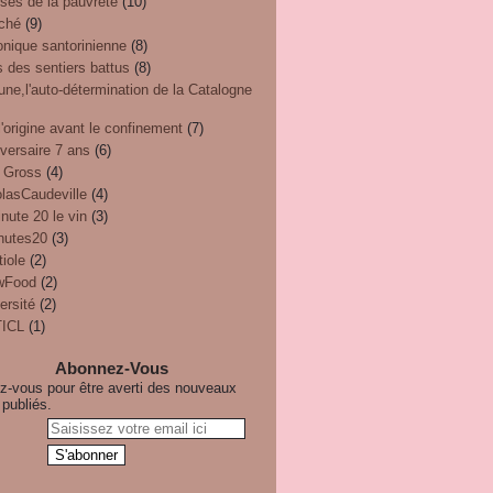
ses de la pauvreté
(10)
ché
(9)
onique santorinienne
(8)
 des sentiers battus
(8)
une,l'auto-détermination de la Catalogne
'origine avant le confinement
(7)
versaire 7 ans
(6)
 Gross
(4)
olasCaudeville
(4)
nute 20 le vin
(3)
nutes20
(3)
iole
(2)
wFood
(2)
ersité
(2)
ICL
(1)
Abonnez-Vous
-vous pour être averti des nouveaux
 publiés.