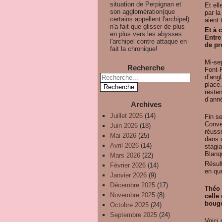
situation de Perpignan et
Et ell
son agglomération(que
par la
certains appellent l'archipel)
aient
n'a fait que glisser de plus
Et à 
en plus vers les abysses:
Entre
l'archipel contre attaque en
de pro
fait la chronique!
Mi-sep
Recherche
Font-
d’angl
place.
resten
d’ann
Archives
Juillet 2026
(14)
Fin se
Conven
Juin 2026
(18)
réuss
Mai 2026
(25)
dans 
Avril 2026
(14)
stagia
Blanq
Mars 2026
(22)
Résult
Février 2026
(14)
en que
Janvier 2026
(9)
Décembre 2025
(17)
Théo 
Novembre 2025
(8)
celle
bouge
Octobre 2025
(24)
Septembre 2025
(24)
Voici 