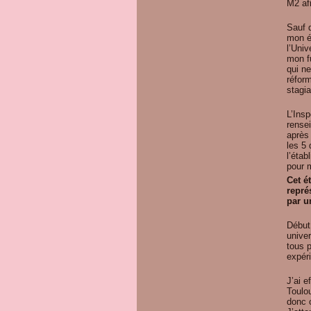
M2 afi
Sauf 
mon é
l’Uni
mon f
qui n
réfor
stagia
L’Ins
rense
après
les 5 
l’éta
pour 
Cet é
repré
par u
Début
unive
tous p
expér
J’ai e
Toulou
donc c