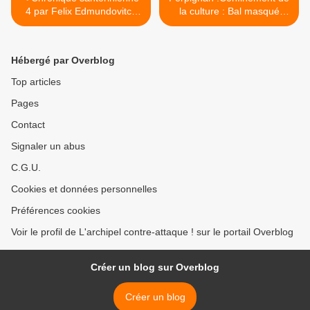
4 par Felix Edmundovitch
la culture : Bal masqué
Dzerjinski : Une peu de
coloré, absurde et cynique!
tout, un peu de rien !
(la disparition de la girafe)
interview de Pascal Schmitt
Hébergé par Overblog
par Nicolas Caudeville >
Top articles
Pages
Contact
Signaler un abus
C.G.U.
Cookies et données personnelles
Préférences cookies
Voir le profil de L'archipel contre-attaque ! sur le portail Overblog
Créer un blog sur Overblog
Créer un blog