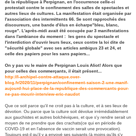
de la république à Perpignan, en l'occurrence celle-ci
protestait contre le confinement des salles de spectacles et
autres lieux de cultures. La manifestation était organisée par
l'association des intermittents 66. Se sont rapprochés des
discoureurs, une bande d'élus en écharpe"bleu, blanc,
rouge". L'après-midi avait été occupée par 3 manifestations
dans l'ambiance du moment : les gens du spectacle et
l'interdiction d'ouvrir leurs lieux, ceux contre la loi dite de
"sécurité globale" avec ses articles ambigus 23 et 24, et
celle des papiers pour les sans papiers...
On y pas vu le maire de Perpignan Louis Aliot! Alors que
pour celles des commerçants, il était présent...
http://l-archipel-contre-attaque.over-
blog.fr/2020/11/perpignan/confinement-saison-2-une-manif-
aujourd-hui-place-de-la-republique-des-commercants-pour-
ne-pas-mourir-interview-eric-naudot
Que ce soit parce qu'il ne croit pas à la culture, et à ses lieux de
dévotion. Ou p
arce que la culture soit dévolue irrémédiablement
aux gauchistes et autres bolchéviques, et que s'y rendre serait un
moyen de ne prendre que des crachats(ce qui en période de
COVID-19 et en l'absence de vaccin serait une provocation).
Toujours est-il qu'il y a envoyé ses suivants (à moins qu'ils s'y