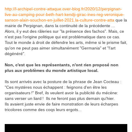
http://l-archipel-contre-attaque.over-blog.fr/2020/12/perpignan-
live-au-camping-pour-beth-hart-kendji-girac-ines-reg-veronique-
sanson-alain-souchon-en-juillet-2021.la-culture-contre-atta
que la
mairie de Perpignan, dans la continuité de la précédente ...
Alors, il y eut des râleries sur "la présence des fachos". Mais, ce
n'est pas l'origine politique qui est problématique dans ce cas.
Tout le monde à droit de défendre les arts, même si le prisme fait,
qu'on ne peut pas aimer simultanément "Germania" et "l'art
dégénéré".
Non, c'est que les représentants, n'ont rien proposé non
plus aux problèmes du monde artistique local.
Ils sont arrivés avec la posture de la phrase de Jean Cocteau :
"Ces mystères nous échappent : feignons d'en être les
organisateurs !" Bref, ils veulent avoir la publicité du mécène:
sans verser un liard ! Ils ne feront pas plus demain qu'hier.
Ils avaient juste envie de faire monstration de leurs écharpes
tricolores comme des coqs leurs ergots...